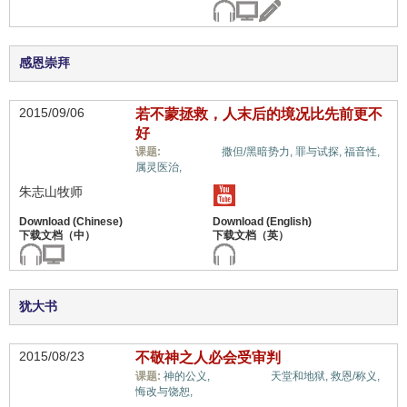
感恩崇拜
2015/09/06
若不蒙拯救，人末后的境况比先前更不
好
惟独基督,
课题:
撒但/黑暗势力,
罪与试探,
福音性,
属灵医治,
朱志山牧师
犹大书
2015/08/23
不敬神之人必会受审判
惟独基督,
课题:
神的公义,
天堂和地狱,
救恩/称义,
悔改与饶恕,