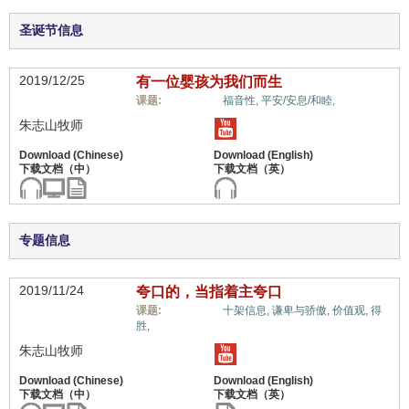
圣诞节信息
2019/12/25
有一位婴孩为我们而生
惟独基督,
课题:
福音性,
平安/安息/和睦,
朱志山牧师
专题信息
2019/11/24
夸口的，当指着主夸口
惟独基督,
课题:
十架信息,
谦卑与骄傲,
价值观,
得
胜,
朱志山牧师