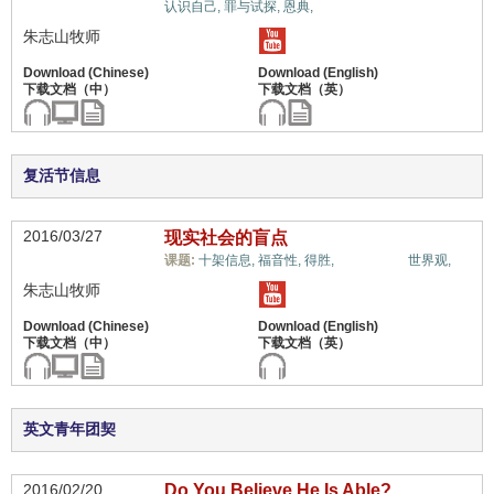
认识自己,
罪与试探,
恩典,
朱志山牧师
复活节信息
2016/03/27
现实社会的盲点
惟独基督,
课题:
十架信息,
福音性,
得胜,
世界观,
朱志山牧师
英文青年团契
2016/02/20
Do You Believe He Is Able?