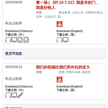
2020/08/09
第一场 | 《约 10:7-21》我是羊的门，
我是好牧人
惟独基督,
课题:
教会牧养,
人的心灵,
与神的关系/认
识神，认识自己,
爱,
朱志山牧师
复活节信息
2020/04/12
我们的祝福比我们所向往的还大
惟独基督,
课题:
恩典,
苦难与试炼,
福音性,
朱志山牧师