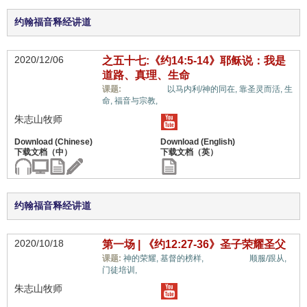
约翰福音释经讲道
2020/12/06
之五十七:《约14:5-14》耶稣说：我是
道路、真理、生命
惟独基督,
课题:
以马内利/神的同在,
靠圣灵而活,
生
命,
福音与宗教,
朱志山牧师
约翰福音释经讲道
2020/10/18
第一场 | 《约12:27-36》圣子荣耀圣父
惟独基督,
课题:
神的荣耀,
基督的榜样,
顺服/跟从,
门徒培训,
朱志山牧师