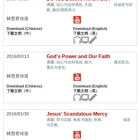
惟独基督,
课题:
信心与信仰系统,
天国,
传福音与宣
教,
撒但/黑暗势力,
林慧君传道
2016/02/13
God's Power and Our Faith
惟独基督,
课题:
信心与信仰系统,
能力,
属灵医治,
重生与变化,
林慧君传道
2016/01/30
Jesus' Scandalous Mercy
惟独基督,
课题:
罪与试探,
悔改与饶恕,
恩典,
福音
与宗教,
林慧君传道