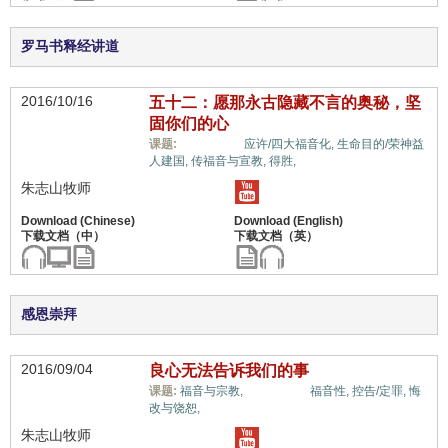
罗马书释经讲道
2016/10/16
五十二：愿那永古隐藏不言的奥秘，坚
固你们的心
惟独基督,
课题:
应许/四大福音化,
生命目的/荣神益
人建国,
传福音与宣教,
得胜,
朱志山牧师
感恩崇拜
2016/09/04
良心无法告诉我们的事
惟独基督,
课题:
福音与宗教,
福音性,
控告/定罪,
悔
改与饶恕,
朱志山牧师