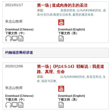
2021/01/17
第一场 | 道成肉身的主的圣洁
惟独基督,
课题:
基督的荣形,
以马内利/神的同在,
成
圣/分别为圣/基督生活体系,
蒙恩的属灵体质,
朱志山牧师
约翰福音释经讲道
2020/12/06
第一场 |《约14:5-14》耶稣说：我是道
路、真理、生命
惟独基督,
课题:
以马内利/神的同在,
靠圣灵而活,
生
命,
福音与宗教,
朱志山牧师