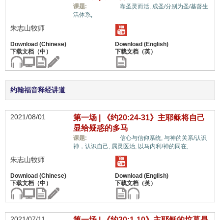
惟独基督,
课题:
靠圣灵而活,
成圣/分别为圣/基督生
活体系,
朱志山牧师
约翰福音释经讲道
2021/08/01
第一场 | 《约20:24-31》主耶稣将自己
显给疑惑的多马
惟独基督,
课题:
信心与信仰系统,
与神的关系/认识
神，认识自己,
属灵医治,
以马内利/神的同在,
朱志山牧师
2021/07/11
第一场 | 《约20:1-10》主耶稣的坟墓是