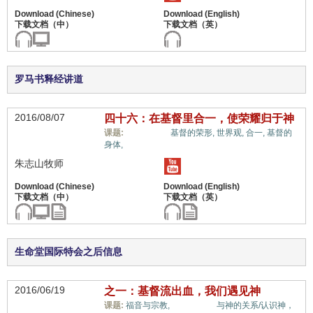
罗马书释经讲道
2016/08/07
四十六：在基督里合一，使荣耀归于神
惟独基督,
课题:
基督的荣形,
世界观,
合一,
基督的
身体,
朱志山牧师
生命堂国际特会之后信息
2016/06/19
之一：基督流出血，我们遇见神
惟独基督,
课题:
福音与宗教,
与神的关系/认识神，