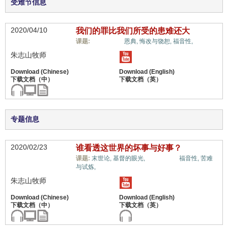
受难节信息
2020/04/10
我们的罪比我们所受的患难还大
惟独基督,
课题:
恩典,
悔改与饶恕,
福音性,
朱志山牧师
专题信息
2020/02/23
谁看透这世界的坏事与好事？
惟独基督,
课题:
末世论,
基督的眼光,
福音性,
苦难
与试炼,
朱志山牧师