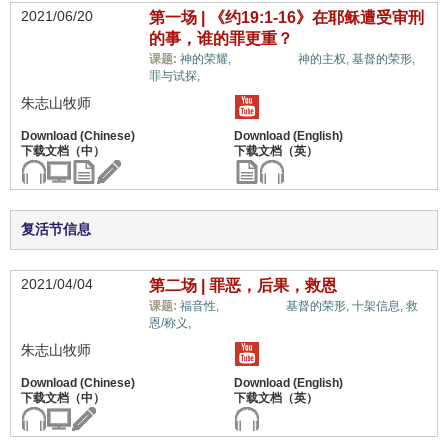
2021/06/20
第一场 | 《约19:1-16》在耶稣遭受审刑
的事，谁的罪更重？
惟独基督,
课题:
神的荣耀,
神的主权,
基督的荣形,
罪与试探,
朱志山牧师
复活节信息
2021/04/04
第二场 | 罪恶，后果，救恩
惟独基督,
课题:
福音性,
基督的荣形,
十架信息,
救
恩/称义,
朱志山牧师