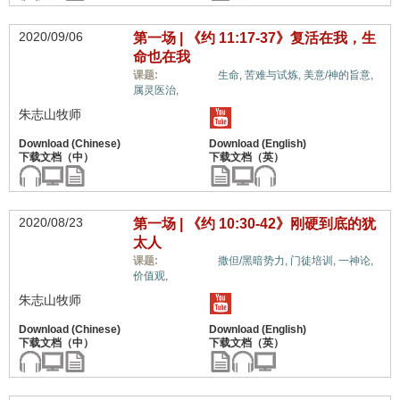
2020/09/06
第一场 | 《约 11:17-37》复活在我，生
命也在我
惟独基督,
课题:
生命,
苦难与试炼,
美意/神的旨意,
属灵医治,
朱志山牧师
2020/08/23
第一场 | 《约 10:30-42》刚硬到底的犹
太人
惟独基督,
课题:
撒但/黑暗势力,
门徒培训,
一神论,
价值观,
朱志山牧师