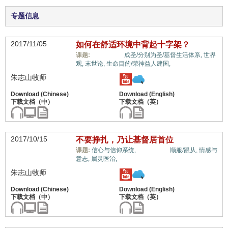
专题信息
2017/11/05
如何在舒适环境中背起十字架？
惟独基督,
课题:
成圣/分别为圣/基督生活体系,
世界
观,
末世论,
生命目的/荣神益人建国,
朱志山牧师
2017/10/15
不要挣扎，乃让基督居首位
惟独基督,
课题:
信心与信仰系统,
顺服/跟从,
情感与
意志,
属灵医治,
朱志山牧师