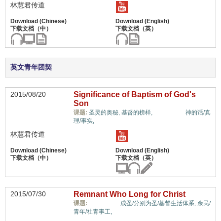
林慧君传道
英文青年团契
2015/08/20
Significance of Baptism of God's
Son
惟独基督,
课题:
圣灵的奥秘,
基督的榜样,
神的话/真
理/事实,
林慧君传道
2015/07/30
Remnant Who Long for Christ
惟独基督,
课题:
成圣/分别为圣/基督生活体系,
余民/
青年/社青事工,