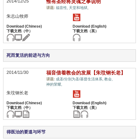
2014/12/25
惟有圣经将灵魂之事说明
惟独基督,
课题:
福音性,
天堂和地狱,
朱志山牧师
死而复活的前进与方向
2014/11/30
福音借着教会的发展【朱玟钢长老】
惟独基督,
课题:
成圣/分别为圣/基督生活体系,
教会,
神的荣耀,
朱玟钢长老
得医治的要道与环节