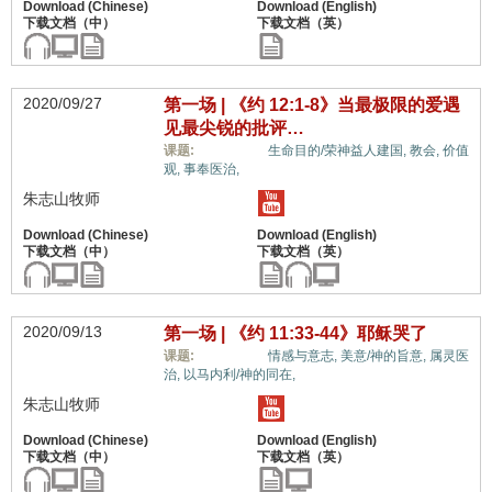
2020/09/27
第一场 | 《约 12:1-8》当最极限的爱遇
见最尖锐的批评…
惟独基督,
课题:
生命目的/荣神益人建国,
教会,
价值
观,
事奉医治,
朱志山牧师
2020/09/13
第一场 | 《约 11:33-44》耶稣哭了
惟独基督,
课题:
情感与意志,
美意/神的旨意,
属灵医
治,
以马内利/神的同在,
朱志山牧师