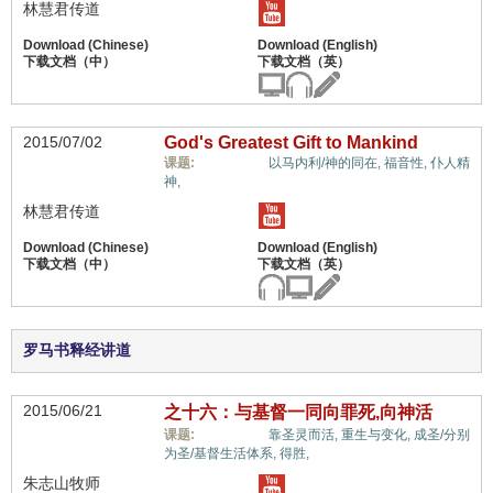
林慧君传道
2015/07/02
God's Greatest Gift to Mankind
惟独基督,
课题:
以马内利/神的同在,
福音性,
仆人精
神,
林慧君传道
罗马书释经讲道
2015/06/21
之十六：与基督一同向罪死,向神活
惟独基督,
课题:
靠圣灵而活,
重生与变化,
成圣/分别
为圣/基督生活体系,
得胜,
朱志山牧师