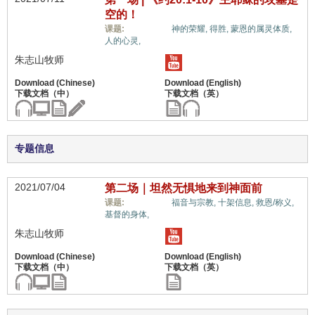
空的！
惟独基督,
课题:
神的荣耀,
得胜,
蒙恩的属灵体质,
人的心灵,
朱志山牧师
专题信息
2021/07/04
第二场｜坦然无惧地来到神面前
惟独基督,
课题:
福音与宗教,
十架信息,
救恩/称义,
基督的身体,
朱志山牧师