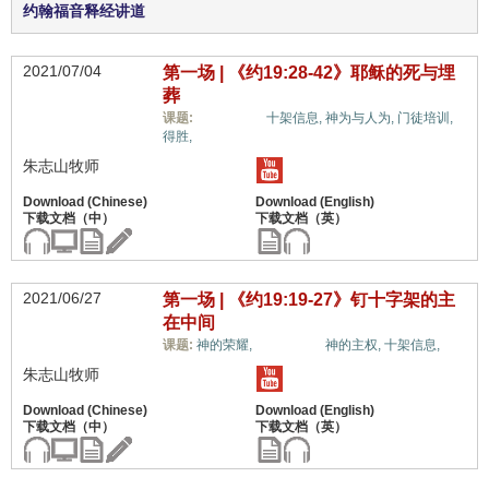
约翰福音释经讲道
2021/07/04
第一场 | 《约19:28-42》耶稣的死与埋
葬
惟独基督,
课题:
十架信息,
神为与人为,
门徒培训,
得胜,
朱志山牧师
2021/06/27
第一场 | 《约19:19-27》钉十字架的主
在中间
惟独基督,
课题:
神的荣耀,
神的主权,
十架信息,
朱志山牧师