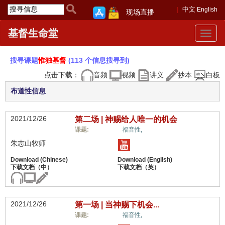
中文
English
现场直播
基督生命堂
Toggle
navigat
搜寻课题
惟独基督
(113 个信息搜寻到)
点击下载：
音频
视频
讲义
抄本
白板
布道性信息
2021/12/26
第二场 | 神赐给人唯一的机会
惟独基督,
课题:
福音性,
朱志山牧师
2021/12/26
第一场 | 当神赐下机会...
惟独基督,
课题:
福音性,