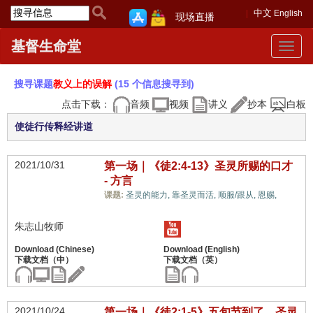
中文
English
现场直播
基督生命堂
Toggle
navigat
搜寻课题
教义上的误解
(15 个信息搜寻到)
点击下载：
音频
视频
讲义
抄本
白板
使徒行传释经讲道
2021/10/31
第一场｜《徒2:4-13》圣灵所赐的口才
- 方言
教义
课题:
圣灵的能力,
靠圣灵而活,
顺服/跟从,
恩赐,
上的误解,
朱志山牧师
2021/10/24
第一场｜《徒2:1-5》五旬节到了，圣灵