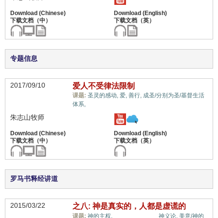
专题信息
2017/09/10
爱人不受律法限制
课题:
圣灵的感动,
爱,
善行,
成圣/分别为圣/基督生活
教义上的误解,
体系,
朱志山牧师
罗马书释经讲道
2015/03/22
之八: 神是真实的，人都是虚谎的
教义上的误解,
课题:
神的主权,
神义论,
美意/神的