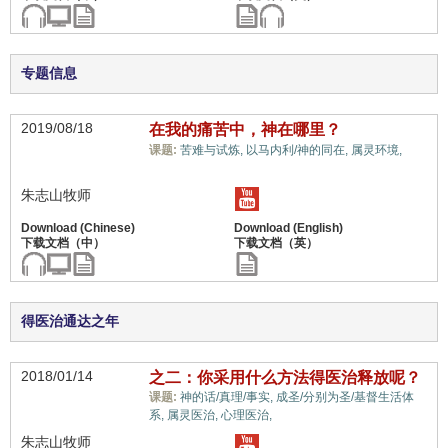
专题信息
2019/08/18
在我的痛苦中，神在哪里？
教
课题:
苦难与试炼,
以马内利/神的同在,
属灵环境,
义上的误解,
朱志山牧师
得医治通达之年
2018/01/14
之二：你采用什么方法得医治释放呢？
课题:
神的话/真理/事实,
成圣/分别为圣/基督生活体
教义上的误解,
系,
属灵医治,
心理医治,
朱志山牧师