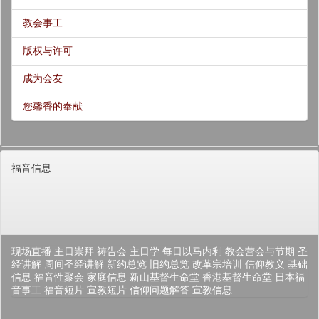
教会事工
版权与许可
成为会友
您馨香的奉献
福音信息
现场直播
主日崇拜
祷告会
主日学
每日以马内利
教会营会与节期
圣
经讲解
周间圣经讲解
新约总览
旧约总览
改革宗培训
信仰教义
基础
信息
福音性聚会
家庭信息
新山基督生命堂
香港基督生命堂
日本福
音事工
福音短片
宣教短片
信仰问题解答
宣教信息