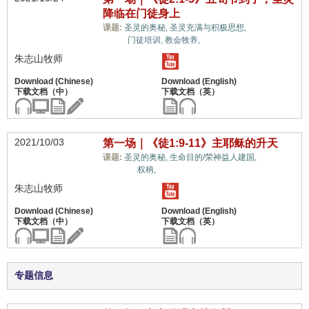
降临在门徒身上
教义上的
课题:
圣灵的奥秘,
圣灵充满与积极思想,
误解,
门徒培训,
教会牧养,
朱志山牧师
2021/10/03
第一场｜《徒1:9-11》主耶稣的升天
教义上
课题:
圣灵的奥秘,
生命目的/荣神益人建国,
的误解,
权柄,
朱志山牧师
专题信息