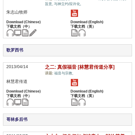
旨意,
与神立约/应许化,
朱志山牧师
歌罗西书
2013/04/14
之二: 真假福音 [林慧君传道分享]
教义上的误解,
课题:
福音与宗教,
林慧君传道
哥林多后书