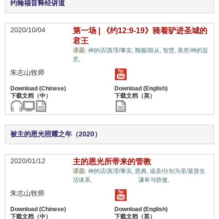
约翰福音释经讲道
2020/10/04
第一场 | 《约12:9-19》骑着驴进圣城的
君王
课题:
神的话/真理/事实,
顺服/跟从,
智慧,
美意/神的旨
教义上的误解,
意,
朱志山牧师
被主的恩光照耀之年（2020）
2020/01/12
主的恩光所带来的管教
课题:
神的话/真理/事实,
恩典,
成圣/分别为圣/基督生
教义上的误解,
活体系,
谦卑与骄傲,
朱志山牧师