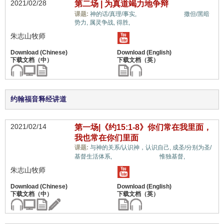
2021/02/28
第二场 | 为真道竭力地争辩
教义上的误解,
课题:
神的话/真理/事实,
撒但/黑暗
势力,
属灵争战,
得胜,
朱志山牧师
约翰福音释经讲道
2021/02/14
第一场|《约15:1-8》你们常在我里面，
我也常在你们里面
课题:
与神的关系/认识神，认识自己,
成圣/分别为圣/
教义上的误解,
基督生活体系,
惟独基督,
朱志山牧师