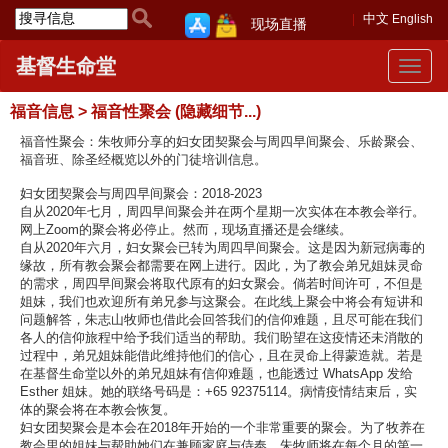
中文
English
现场直播
基督生命堂
Toggle
navigat
福音信息 > 福音性聚会 (隐藏细节...)
福音性聚会：朱牧师分享的妇女团契聚会与周四早间聚会、乐龄聚会、
福音班、除圣经概览以外的门徒培训信息。
妇女团契聚会与周四早间聚会：2018-2023
自从2020年七月，周四早间聚会并在两个星期一次实体在本教会举行。
网上Zoom的聚会将必停止。然而，现场直播还是会继续。
自从2020年六月，妇女聚会已转为周四早间聚会。这是因为新冠病毒的
缘故，所有教会聚会都需要在网上进行。因此，为了教会弟兄姐妹灵命
的需求，周四早间聚会将取代原有的妇女聚会。倘若时间许可，不但是
姐妹，我们也欢迎所有弟兄参与这聚会。在此线上聚会中将会有短讲和
问题解答，朱志山牧师也借此会回答我们的信仰难题，且尽可能在我们
各人的信仰旅程中给予我们适当的帮助。我们盼望在这疫情还未消散的
过程中，弟兄姐妹能借此维持他们的信心，且在灵命上得蒙造就。若是
在基督生命堂以外的弟兄姐妹有信仰难题，也能透过 WhatsApp 发给
Esther 姐妹。她的联络号码是：+65 92375114。病情疫情结束后，实
体的聚会将在本教会恢复。
妇女团契聚会是本会在2018年开始的一个非常重要的聚会。为了牧养在
教会里的姐妹与帮助她们在兼顾家庭与侍奉，朱牧师将在每个月的第一