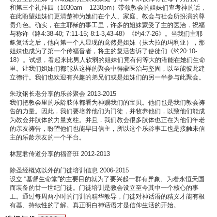
和第三个礼拜四（1030am – 1230pm）带领教会的姐妹们查考神的话，
在此盼望姐妹们更清楚神为她们在个人、家庭、教会与社会所扮演的尊
贵角色。确实，在主耶稣的事工里，许多的姐妹蒙受了主的医治，祝福
与称许《路4:38-40; 7:11-15; 8:1-3,43-48》《约4:7-26》。当我们主耶
稣复活之后，他向第一个人显现的竟然是姐妹（抹大拉的玛利亚），那
姐妹也成为了第一个传福音者，将主的复活告诉了使徒们《约20:10-
18》。试想，看起来比男人软弱的姐妹们竟有何等大的潜能在她们生命
里。让我们姐妹们都能从这样的聚会中得蒙医治与坚固，以至能彼此建
立德行。我们也欢迎有兴趣的弟兄们或是姐妹们的另一半参与此聚会。
朱玟钢长老分享的乐龄聚会 2013-2015
我们把教会里的乐龄肢体都看为神赐我们的宝贝。他们也是我们教会祷
告的力量。因此，我们要培养他们为门徒，并牧养他们，以致他们能成
为教会并肢体的力量支柱。并且，我们教会很多肢体也正在为他们年老
的亲友祷告，盼望他们也能早日信主，所以这个乐龄事工也是接触未信
主的乐龄亲友的一个平台。
林慧君传道分享的福音班 2012-2013
除圣经概览以外的门徒培训信息 2006-2015
设立 “基督生命堂”的主要目的就为了要兴起一群有异象、为着永恒天国
而装备的廿一世纪门徒。门徒培训是教会设立至今其中一个核心的事
工。通过每周两小时的门训的精华教导，门徒对神话语的精义才能有根
有基、持续性的了解。真正明白神话语才是信仰生活的开始。