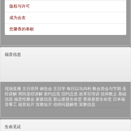
版权与许可
成为会友
您馨香的奉献
福音信息
现场直播
主日崇拜
祷告会
主日学
每日以马内利
教会营会与节期
圣
经讲解
周间圣经讲解
新约总览
旧约总览
改革宗培训
信仰教义
基础
信息
福音性聚会
家庭信息
新山基督生命堂
香港基督生命堂
日本福
音事工
福音短片
宣教短片
信仰问题解答
宣教信息
生命见证