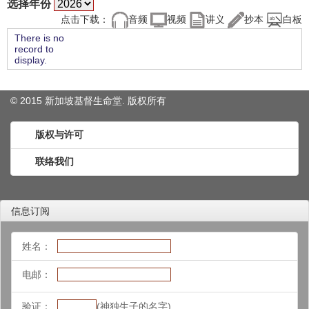
选择年份
点击下载：
音频
视频
讲义
抄本
白板
There is no
record to
display.
© 2015 新加坡基督生命堂. 版权
所有
版权与许可
联络我们
信息订阅
姓名：
电邮：
验证：
(神独生子的名字)