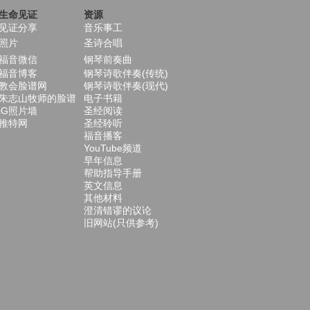
生命见证
资源
见证分享
音乐事工
照片
圣诗合唱
福音微信
钢琴前奏曲
福音博客
钢琴诗歌伴奏(传统)
教会脸谱网
钢琴诗歌伴奏(现代)
朱志山牧师的脸谱
电子书籍
iG照片墙
圣经阅读
推特网
圣经聆听
福音播客
YouTube频道
早年信息
帮助指导手册
英文信息
其他材料
澄清错谬的议论
旧网站(只供参考)