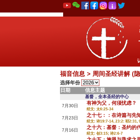
福音信息 > 周间圣经讲解 (隐藏
选择年份
日期
信息主题
基督，全本圣经的中心
有神为父，何须忧虑？
7月30日
经文: 太6:25-34
之十七：：在诗篇与先
7月23日
经文: 诗19:7-14, 23:2: 耶2:31, 
之十六：基督：圣约的
7月16日
经文: 创3:15; 诗2:6-7
之十五：施恩与恳求之