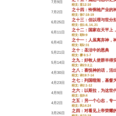
7月9日
经文: 亚12:10
之十四：怜悯祂产业的
7月2日
经文: 弥7:18-19
之十三：但以理与世分
6月25日
经文: 但1:8, 14, 21
之十二：国家在天平上
6月11日
经文: 耶9:9
之十一：人虽离弃神，
6月4日
经文: 耶2:31
之十：圣洁中的恩典
5月21日
经文: 赛 6:1-7
之九：好牧人使群羊得
5月14日
经文: 诗23:2上
之八：喜悦神的话，活
4月30日
经文: 诗19:7-14
之七：列国喧闹，基督
4月23日
经文: 诗2:1-12
之六：以斯拉，为这世
4月9日
经文: 拉9:4
之五：另一个心志，专
4月2日
经文: 民14:24
之四：对看见上帝荣耀
3月26日
经文: 出33:18