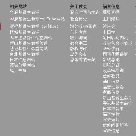
相关网站
关于教会
福音信息
华府基督生命堂
聚会时间与地点
现场直播
华府基督生命堂YouTube网站
教会历史
主日崇拜
蒙福基督生命堂（吉隆坡）
海外教会/聚点
祷告会
槟城基督生命堂
信仰宣言
主日学
匹兹堡基督生命堂网站
牧师与同工
每日以马内利
新山基督生命堂脸谱
教会事工
教会营会与节期
悉尼基督生命堂网站
版权与许可
圣经讲解
台北基督生命堂
成为会友
周间圣经讲解
日本信息网站
您馨香的奉献
新约总览
英语分堂网站
旧约总览
线上书局
改革宗培训
信仰教义
基础信息
福音性聚会
家庭信息
新山基督生命堂
香港基督生命堂
日本福音事工
福音短片
宣教短片
信仰问题解答
宣教信息