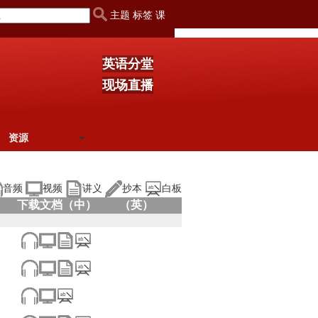
主题 标签 课
英语分堂
现场直播
资源
音频
视频
讲义
抄本
白板
下载文档（中）
（英）