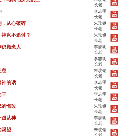
长老
神
李志明
长老
别，从心破碎
朱玟钢
长老
，神岂不追讨？
朱玟钢
长老
神仍顾念人
李志明
长老
李志明
长老
安息
朱玟钢
长老
出神的话
李志明
长老
为王
李志明
长老
代的悔改
朱玟钢
长老
一跟从神
李志明
长老
的渴望
朱玟钢
长老