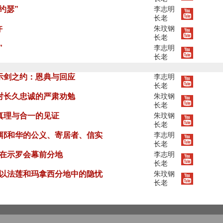
约瑟”
李志明
长老
许
朱玟钢
长老
”
李志明
长老
示剑之约：恩典与回应
李志明
长老
对长久忠诚的严肃劝勉
朱玟钢
长老
真理与合一的见证
朱玟钢
长老
章》耶和华的公义、寄居者、信实
李志明
长老
》在示罗会幕前分地
李志明
长老
章》以法莲和玛拿西分地中的隐忧
朱玟钢
长老