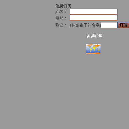
信息订阅
姓名：
电邮：
验证：
(神独生子的名字)
认识耶稣