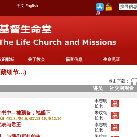
中文
English
题
认识耶稣
关于教会
福音信息
生命见证
细节...)
点击下载：
讲员
社交网观看
李志明
长老
知书中—祂预备，祂赐下
朱玟钢
长老
9:9; 但1:8; 赛6:5; 弥7:18-19; 亚12:10
代表与君王
李志明
长老
灵，与我们所扎的主
朱玟钢