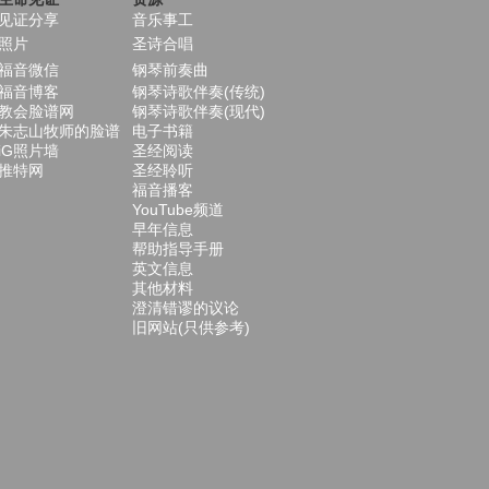
见证分享
音乐事工
照片
圣诗合唱
福音微信
钢琴前奏曲
福音博客
钢琴诗歌伴奏(传统)
教会脸谱网
钢琴诗歌伴奏(现代)
朱志山牧师的脸谱
电子书籍
iG照片墙
圣经阅读
推特网
圣经聆听
福音播客
YouTube频道
早年信息
帮助指导手册
英文信息
其他材料
澄清错谬的议论
旧网站(只供参考)