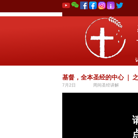
基督，全本圣经的中心
｜
7月2日
周间圣经讲解