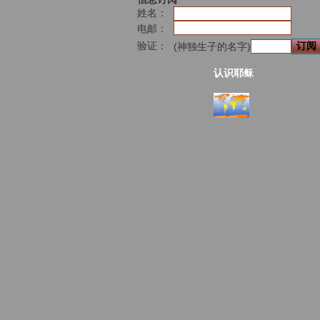
姓名：
电邮：
验证：
(神独生子的名字)
认识耶稣