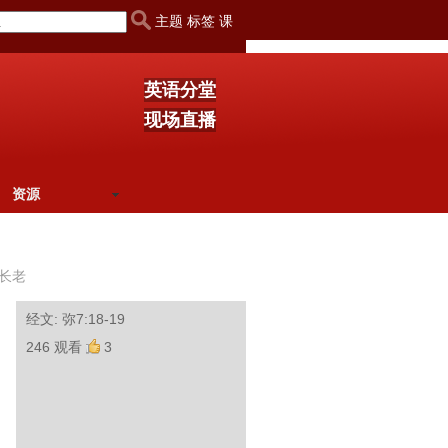
主题 标签 课
英语分堂
现场直播
资源
长老
经文: 弥7:18-19
246 观看
3