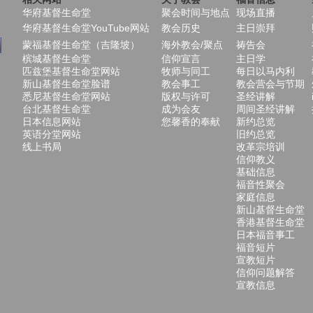
华府基督生命堂
聚会时间与地点
现场直播
华府基督生命堂YouTube网站
教会历史
主日崇拜
蒙福基督生命堂（吉隆坡）
海外教会/聚点
祷告会
槟城基督生命堂
信仰宣言
主日学
匹兹堡基督生命堂网站
牧师与同工
每日以马内利
新山基督生命堂脸谱
教会事工
教会营会与节期
悉尼基督生命堂网站
版权与许可
圣经讲解
台北基督生命堂
成为会友
周间圣经讲解
日本信息网站
您馨香的奉献
新约总览
英语分堂网站
旧约总览
线上书局
改革宗培训
信仰教义
基础信息
福音性聚会
家庭信息
新山基督生命堂
香港基督生命堂
日本福音事工
福音短片
宣教短片
信仰问题解答
宣教信息