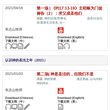
2021/04/18
第一场 | 《约17:13-19》主耶稣为门徒
祷告（2）：求父成圣他们
福音与宗教,
课题:
神的话/真理/事实,
成圣/分别为
圣/基督生活体系,
合一,
朱志山牧师
认识神的圣洁之年（2021）
2021/01/03
第二场| 神是圣洁的，但我们不是
福音与宗教,
课题:
神的荣耀,
属灵奥秘,
以马内利/
神的同在,
朱志山牧师