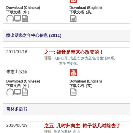
喷出活泉之年中心信息 (2011)
2011/01/16
之一: 福音是带来心改变的！
福音
课题:
人的心灵,
成圣/分别为圣/基督生活体系,
与宗教,
重生与变化,
朱志山牧师
哥林多后书
2010/08/29
之五: 几时归向主, 帕子就几时除去了
福音与宗教,
课题:
圣灵的奥秘,
自由,