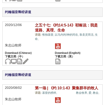
约翰福音释经讲道
2020/12/06
之五十七:《约14:5-14》耶稣说：我是
道路、真理、生命
课题:
惟独基督,
以马内利/神的同在,
靠圣灵而活,
生
福音与宗教,
命,
朱志山牧师
约翰福音释经讲道
2020/08/02
第一场 | 《约 10:1-6》聚集群羊的牧人
福音与宗教,
课题:
基督的榜样,
教会牧养,
爱,
教会,
朱志山牧师