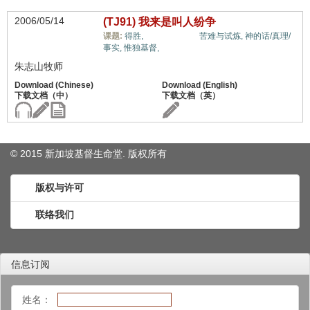
2006/05/14
(TJ91) 我来是叫人纷争
福音与宗教,
课题:
得胜,
苦难与试炼,
神的话/真理/
事实,
惟独基督,
朱志山牧师
© 2015 新加坡基督生命堂. 版权
所有
版权与许可
联络我们
信息订阅
姓名：