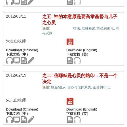
2012/03/11
之五: 神的本意原是要高举基督与儿子
之心灵
福音与宗教,
课题:
律法,
惟独基督,
靠圣灵而活,
罪
与试探,
朱志山牧师
2012/02/19
之二: 信耶稣是心灵的烙印，不是一个
决定
福音
课题:
顺服/跟从,
信心与信仰系统,
圣灵的印记,
与宗教,
朱志山牧师