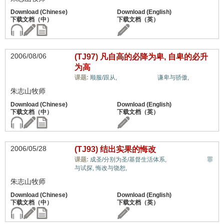
2006/08/06
(TJ97) 凡自高的必降为卑, 自卑的必升
为高
福音与宗教,
课题:
顺服/跟从,
谦卑与骄傲,
朱志山牧师
2006/05/28
(TJ93) 结出实果的悔改
福音与宗教,
课题:
成圣/分别为圣/基督生活体系,
罪
与试探,
悔改与饶恕,
朱志山牧师