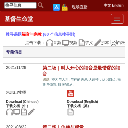
中文
English
现场直播
基督生命堂
Toggle
navigat
搜寻课题
福音与宗教
(60 个信息搜寻到)
点击下载：
音频
视频
讲义
抄本
白板
专题信息
2021/11/28
第二场｜叫人开心的福音是最错谬的福
音
课题:
神为与人为,
与神的关系/认识神，认识自己,
悔
福音与宗教,
改与饶恕,
顺服/跟从,
朱志山牧师
2021/08/22
第二场｜信仰与感觉