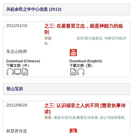
兴起余民之年中心信息 (2012)
2012/01/15
之三: 在基督里立志，就是神能力的临
到
福音与宗教,
课题:
应许/四大福音化,
与神立约/应许
化,
朱志山牧师
登山宝训
2011/08/28
之三: 认识福音之人的不同 [慧君执事传
讲]
课题:
成圣/分别为圣/基督生活体系,
信心与信仰系统,
福音与宗教,
林慧君传道