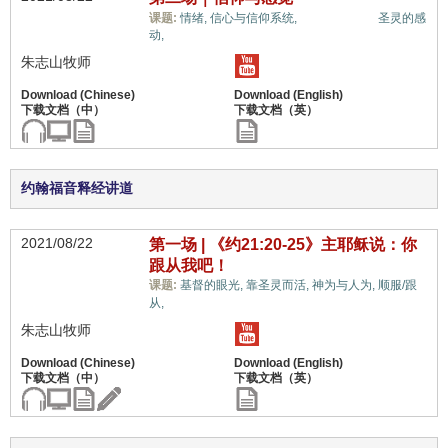
福音与宗教,
课题:
情绪,
信心与信仰系统,
圣灵的感
动,
朱志山牧师
约翰福音释经讲道
2021/08/22
第一场 | 《约21:20-25》主耶稣说：你
跟从我吧！
课题:
基督的眼光,
靠圣灵而活,
神为与人为,
顺服/跟
福音与宗教,
从,
朱志山牧师