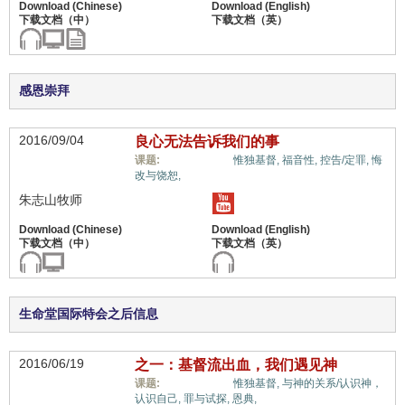
感恩崇拜
2016/09/04
良心无法告诉我们的事
福音与宗教,
课题:
惟独基督,
福音性,
控告/定罪,
悔
改与饶恕,
朱志山牧师
生命堂国际特会之后信息
2016/06/19
之一：基督流出血，我们遇见神
福音与宗教,
课题:
惟独基督,
与神的关系/认识神，
认识自己,
罪与试探,
恩典,