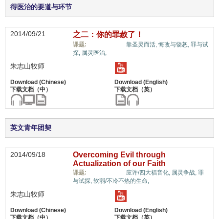
得医治的要道与环节
2014/09/21
之二：你的罪赦了！
福音与宗教,
课题:
靠圣灵而活,
悔改与饶恕,
罪与试
探,
属灵医治,
朱志山牧师
英文青年团契
2014/09/18
Overcoming Evil through
Actualization of our Faith
福音与宗教,
课题:
应许/四大福音化,
属灵争战,
罪
与试探,
软弱/不冷不热的生命,
朱志山牧师