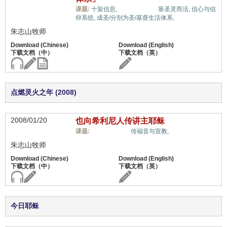
福音与宗教,
课题:
十架信息,
靠圣灵而活,
信心与信
仰系统,
成圣/分别为圣/基督生活体系,
朱志山牧师
点燃灵火之年 (2008)
2008/01/20
也向希利尼人传讲主耶稣
福音与宗教,
课题:
传福音与宣教,
朱志山牧师
今日耶稣