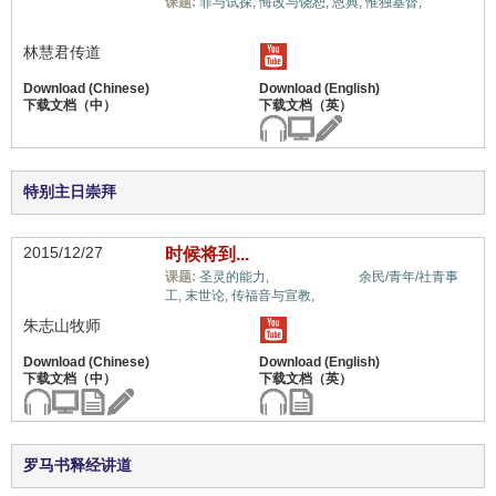
福音与
课题:
罪与试探,
悔改与饶恕,
恩典,
惟独基督,
宗教,
林慧君传道
特别主日崇拜
2015/12/27
时候将到...
福音与宗教,
课题:
圣灵的能力,
余民/青年/社青事
工,
末世论,
传福音与宣教,
朱志山牧师
罗马书释经讲道