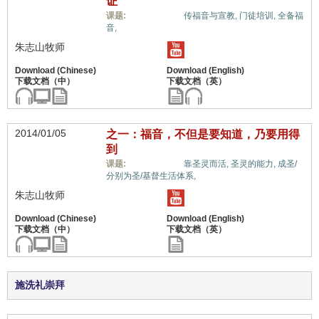
证
福音与宗教,
课题:
传福音与宣教,
门徒培训,
全备福
音,
朱志山牧师
2014/01/05
之一：福音，不但是要知道，乃要用得
到
福音与宗教,
课题:
靠圣灵而活,
圣灵的能力,
成圣/
分别为圣/基督生活体系,
朱志山牧师
施洗礼崇拜