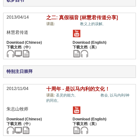
歌罗西书
2013/04/14
之二: 真假福音 [林慧君传道分享]
福音与宗教,
课题:
教义上的误解,
林慧君传道
特别主日崇拜
2012/11/04
十周年 - 是以马内利的文化！
福音与宗教,
课题:
圣灵的能力,
教会,
以马内利/神
的同在,
朱志山牧师