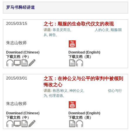
罗马书释经讲道
2015/03/15
之七：顺服的生命取代仪文的表现
福音与宗教,
课题:
靠圣灵而活,
人的心灵,
顺服/跟
从,
祷告,
朱志山牧师
2015/03/01
之五：在神公义与公平的审判中被领到
悔改之心
福音与宗教,
课题:
救恩/称义,
神的公义,
信心与行
为,
伦理道德,
朱志山牧师