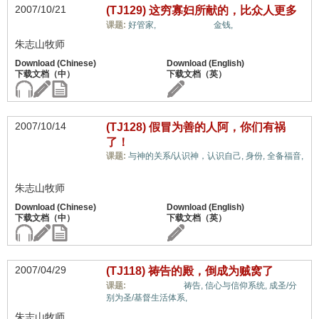
2007/10/21
(TJ129) 这穷寡妇所献的，比众人更多
福音与宗教,
课题:
好管家,
金钱,
朱志山牧师
2007/10/14
(TJ128) 假冒为善的人阿，你们有祸
了！
课题:
与神的关系/认识神，认识自己,
身份,
全备福音,
福音与宗教,
朱志山牧师
2007/04/29
(TJ118) 祷告的殿，倒成为贼窝了
福音与宗教,
课题:
祷告,
信心与信仰系统,
成圣/分
别为圣/基督生活体系,
朱志山牧师