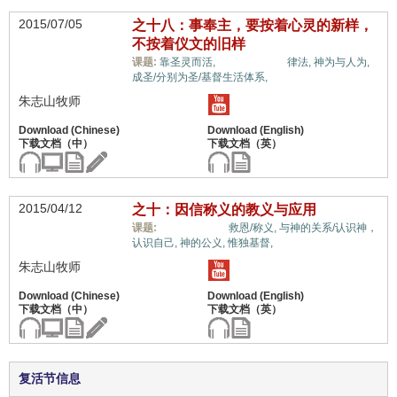
2015/07/05
之十八：事奉主，要按着心灵的新样，
不按着仪文的旧样
福音与宗教,
课题:
靠圣灵而活,
律法,
神为与人为,
成圣/分别为圣/基督生活体系,
朱志山牧师
2015/04/12
之十：因信称义的教义与应用
福音与宗教,
课题:
救恩/称义,
与神的关系/认识神，
认识自己,
神的公义,
惟独基督,
朱志山牧师
复活节信息