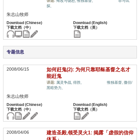
福音与宗教,
课题:
悔改与饶恕,
惟独基督,
罪与试
探,
朱志山牧师
专题信息
2008/06/15
如何赶鬼(2): 为何只靠耶稣基督之名才
能赶鬼
福音与宗教,
课题:
属灵争战,
得胜,
惟独基督,
撒但/
黑暗势力,
朱志山牧师
2008/04/06
建造圣殿,领受灵火1: 揭露「虚假的信仰
体系」