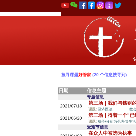
搜寻课题
好管家
(20 个信息搜寻到)
日期
信息主题
专题信息
第三场｜我们与钱财
2021/07/18
好管家,
课题:
经济医治,
教会
第三场｜得着一个“已
2021/06/20
课题:
成圣/分别为圣/基督生活
受难节信息
在众人中被选为执事