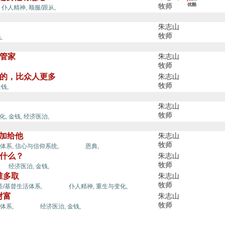
牧师
好管家,
,
仆人精神,
顺服/跟从,
朱志山
牧师
,
好管家
朱志山
牧师
,
所献的，比众人更多
朱志山
牧师
钱,
朱志山
牧师
化,
金钱,
经济医治,
要加给他
朱志山
牧师
好管家,
体系,
信心与信仰系统,
恩典,
得什么？
朱志山
牧师
家,
经济医治,
金钱,
向谁多取
朱志山
牧师
好管家,
圣/基督生活体系,
仆人精神,
重生与变化,
财富
朱志山
牧师
好管家,
体系,
经济医治,
金钱,