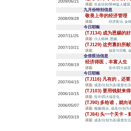
2009/06/21
课题:
生命目的/荣神益人建国
九月份特别信息
敬畏上帝的经济管理
2008/09/28
好管家,
课题:
经济医治,
金钱
今日耶稣
(TJ134) 成为恩赐的
2007/11/25
好管家
课题:
仆人精神,
恩赐,
(TJ129) 这穷寡妇
2007/10/21
好管家,
课题:
福音与宗教,
金
全倍医治信息
经济得医，丰富人生
2007/08/19
好管家,
课题:
应许/四大福音
今日耶稣
(TJ116) 凡有的，还
2007/04/15
课题:
成圣/分别为圣/基督生活
(TJ103) 要用钱财来
2006/10/15
好管
课题:
应许/四大福音化,
(TJ90) 多给谁，就
2006/05/07
课题:
顺服/跟从,
成圣/分别为
(TJ84) 头一个关卡－
2006/03/19
课题:
成圣/分别为圣/基督生活