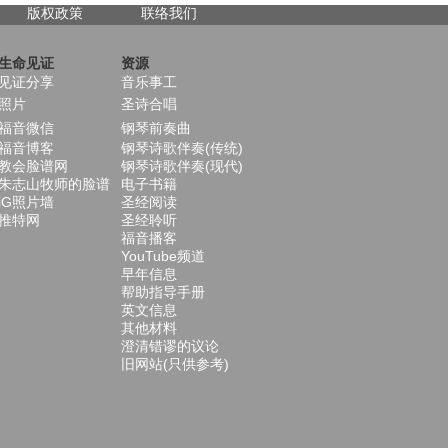
版权政策
联络我们
生命见证
资源
见证分享
音乐事工
照片
圣诗合唱
福音微信
钢琴前奏曲
福音博客
钢琴诗歌伴奏(传统)
教会脸谱网
钢琴诗歌伴奏(现代)
朱志山牧师的脸谱
电子书籍
iG照片墙
圣经阅读
推特网
圣经聆听
福音播客
YouTube频道
早年信息
帮助指导手册
英文信息
其他材料
澄清错谬的议论
旧网站(只供参考)