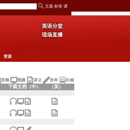
主题 标签 课
英语分堂
现场直播
资源
音频
视频
讲义
抄本
白板
下载文档（中）
（英）