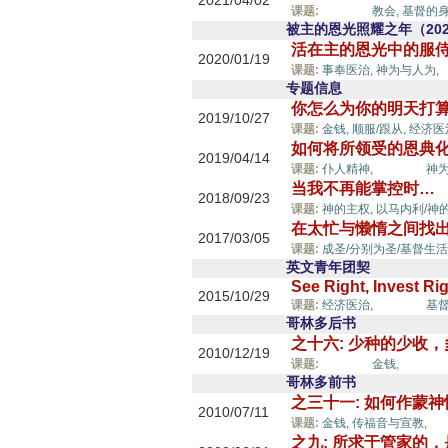
2021/04/02
好管家,
课题:
教会,
基督的身
被主的恩光照耀之年（202
活在主的恩光中的服
2020/01/19
课题:
事奉医治,
神为与人为,
专题信息
你怎么为你的明天打
2019/10/27
课题:
金钱,
顺服/跟从,
经济医
如何将所领受的恩典
2019/04/14
好管家,
课题:
仆人精神,
神为
当我不再能掌控时…
2018/09/23
课题:
神的主权,
以马内利/神
在太忙与懒惰之间找
2017/03/05
课题:
成圣/分别为圣/基督生活
英文青年团契
See Right, Invest Ri
2015/10/29
好管家,
课题:
经济医治,
基督
哥林多后书
之十六: 少种的少收
2010/12/19
好管家,
课题:
金钱,
哥林多前书
之三十一: 如何作蒙神
2010/07/11
好
课题:
金钱,
传福音与宣教,
之九: 所求于管家的