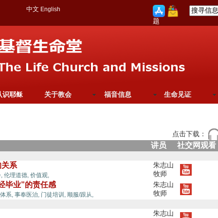
中文
English
题
认识耶稣
关于教会
福音信息
生命见证
点击下载：
讲员
社交网观看
的关系
朱志山
牧师
,
伦理道德,
价值观,
经毕业”的责任感
朱志山
牧师
好管家,
体系,
事奉医治,
门徒培训,
顺服/跟从,
朱志山