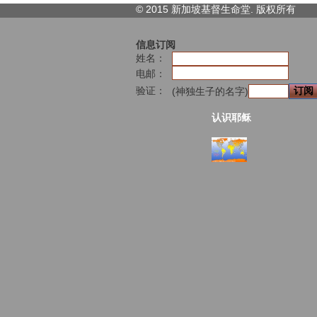
© 2015 新加坡基督生命堂. 版权
所有
信息订阅
姓名：
电邮：
验证：
(神独生子的名字)
认识耶稣