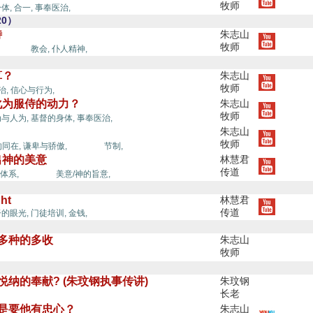
牧师
体,
合一,
事奉医治,
0）
侍
朱志山
牧师
好管家,
教会,
仆人精神,
算？
朱志山
牧师
好管家,
治,
信心与行为,
化为服侍的动力？
朱志山
牧师
与人为,
基督的身体,
事奉医治,
朱志山
牧师
好管家,
的同在,
谦卑与骄傲,
节制,
出神的美意
林慧君
传道
好管家,
体系,
美意/神的旨意,
ght
林慧君
传道
的眼光,
门徒培训,
金钱,
，多种的多收
朱志山
牧师
悦纳的奉献? (朱玟钢执事传讲)
朱玟钢
长老
管家,
，是要他有忠心？
朱志山