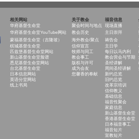
相关网站
关于教会
福音信息
华府基督生命堂
聚会时间与地点
现场直播
华府基督生命堂YouTube网站
教会历史
主日崇拜
蒙福基督生命堂（吉隆坡）
海外教会/聚点
祷告会
槟城基督生命堂
信仰宣言
主日学
匹兹堡基督生命堂网站
牧师与同工
每日以马内利
新山基督生命堂脸谱
教会事工
教会营会与节期
悉尼基督生命堂网站
版权与许可
圣经讲解
台北基督生命堂
成为会友
周间圣经讲解
日本信息网站
您馨香的奉献
新约总览
英语分堂网站
旧约总览
线上书局
改革宗培训
信仰教义
基础信息
福音性聚会
家庭信息
新山基督生命堂
香港基督生命堂
日本福音事工
福音短片
宣教短片