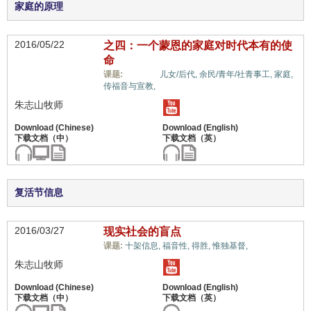
家庭的原理
2016/05/22
之四：一个蒙恩的家庭对时代本有的使
命
世界观,
课题:
儿女/后代,
余民/青年/社青事工,
家庭,
传福音与宣教,
朱志山牧师
复活节信息
2016/03/27
现实社会的盲点
世界观,
课题:
十架信息,
福音性,
得胜,
惟独基督,
朱志山牧师