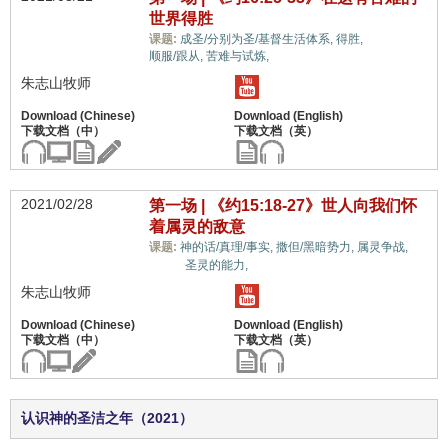
世界得胜
世界观,
课题:
成圣/分别为圣/基督生活体系,
得胜,
顺服/跟从,
苦难与试炼,
朱志山牧师
2021/02/28
第一场 | 《约15:18-27》世人向我们怀
着属灵的敌意
世
课题:
神的话/真理/事实,
撒但/黑暗势力,
属灵争战,
界观,
圣灵的能力,
朱志山牧师
认识神的圣洁之年（2021）