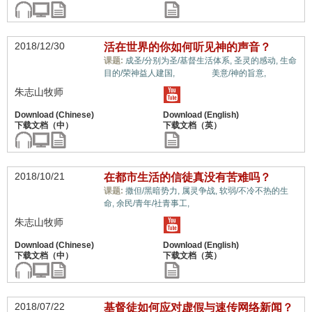
2018/12/30
活在世界的你如何听见神的声音？
课题:
成圣/分别为圣/基督生活体系,
圣灵的感动,
生命
世界观,
目的/荣神益人建国,
美意/神的旨意,
朱志山牧师
2018/10/21
在都市生活的信徒真没有苦难吗？
课题:
撒但/黑暗势力,
属灵争战,
软弱/不冷不热的生
世界观,
命,
余民/青年/社青事工,
朱志山牧师
2018/07/22
基督徒如何应对虚假与速传网络新闻？