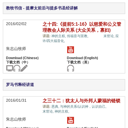
教牧书信 - 提摩太前后与提多书圣经讲解
2016/02/02
之十四:《提前5:1-16》以慈爱和公义管
理教会人际关系 (大众关系，寡妇)
世界观,
课题:
神的主权,
传福音与宣教,
末世论,
应
许/四大福音化,
朱志山牧师
罗马书释经讲道
2016/01/31
之三十二：犹太人与外邦人蒙福的链锁
世界观,
课题:
恩典,
与神的关系/认识神，认识自己,
末世论,
神的主权,
朱志山牧师