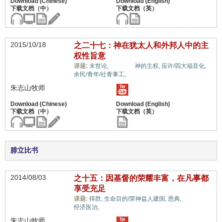
2015/10/18
之二十七：神在犹太人和外邦人中的主
权性旨意
世界观,
课题:
末世论,
神的主权,
应许/四大福音化,
余民/青年/社青事工,
朱志山牧师
腓立比书
2014/08/03
之十五：因基督的荣耀丰富，在凡事都
享受充足
世界观,
课题:
得胜,
生命目的/荣神益人建国,
恩典,
经济医治,
朱志山牧师