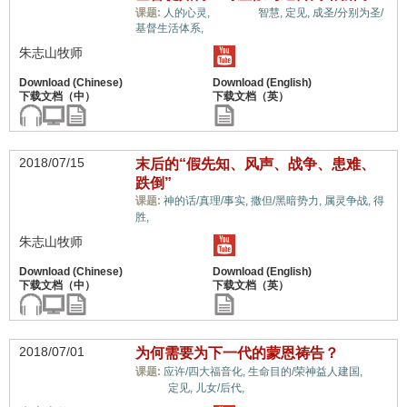
世界观,
课题:
人的心灵,
智慧,
定见,
成圣/分别为圣/
基督生活体系,
朱志山牧师
2018/07/15
末后的“假先知、风声、战争、患难、
跌倒”
课题:
神的话/真理/事实,
撒但/黑暗势力,
属灵争战,
得
世界观,
胜,
朱志山牧师
2018/07/01
为何需要为下一代的蒙恩祷告？
世
课题:
应许/四大福音化,
生命目的/荣神益人建国,
界观,
定见,
儿女/后代,