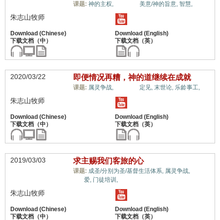
世界观,
课题:
神的主权,
美意/神的旨意,
智慧,
朱志山牧师
2020/03/22
即便情况再糟，神的道继续在成就
世界观,
课题:
属灵争战,
定见,
末世论,
乐龄事工,
朱志山牧师
2019/03/03
求主赐我们客旅的心
世界
课题:
成圣/分别为圣/基督生活体系,
属灵争战,
观,
爱,
门徒培训,
朱志山牧师