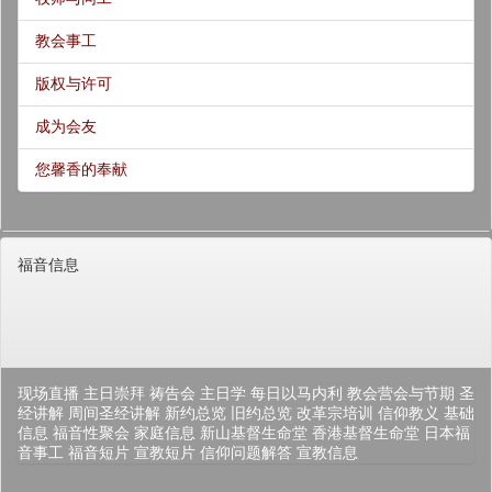
教会事工
版权与许可
成为会友
您馨香的奉献
福音信息
现场直播
主日崇拜
祷告会
主日学
每日以马内利
教会营会与节期
圣
经讲解
周间圣经讲解
新约总览
旧约总览
改革宗培训
信仰教义
基础
信息
福音性聚会
家庭信息
新山基督生命堂
香港基督生命堂
日本福
音事工
福音短片
宣教短片
信仰问题解答
宣教信息