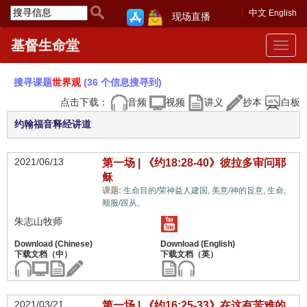
中文
English
现场直播
基督生命堂
Toggle
navigat
搜寻课题
世界观
(36 个信息搜寻到)
点击下载：
音频
视频
讲义
抄本
白板
约翰福音释经讲道
2021/06/13
第一场 | 《约18:28-40》彼拉多审问耶
稣
课题:
生命目的/荣神益人建国,
美意/神的旨意,
生命,
世界观,
顺服/跟从,
朱志山牧师
2021/03/21
第一场 | 《约16:25-33》在这有苦难的