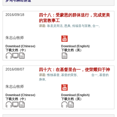
罗马书释经讲道
2016/09/18
四十八：受蒙恩的群体送行，完成更美
的宣教事工
世界
课题:
靠圣灵而活,
恩典,
传福音与宣教,
合一,
观,
朱志山牧师
2016/08/07
四十六：在基督里合一，使荣耀归于神
世界观,
课题:
惟独基督,
基督的荣形,
合一,
基督的
身体,
朱志山牧师