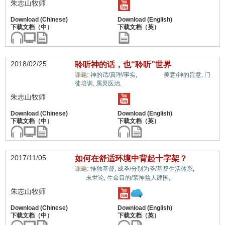
朱志山牧师
2018/02/25
聆听神的话，也“聆听”世界
世界观,
课题:
神的话/真理/事实,
美意/神的旨意,
门
徒培训,
属灵医治,
朱志山牧师
2017/11/05
如何在舒适环境中背起十字架？
世界
课题:
惟独基督,
成圣/分别为圣/基督生活体系,
观,
末世论,
生命目的/荣神益人建国,
朱志山牧师