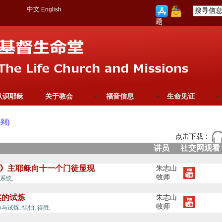
中文
English
题
认识耶稣
关于教会
福音信息
生命见证
到)
点击下载：
讲员
社交网观看
9-23》主耶稣向十一个门徒显现
朱志山
牧师
平安/安息/和睦,
系统,
实的试炼
朱志山
牧师
平安/安息/和睦,
难与试炼,
惧怕,
得胜,