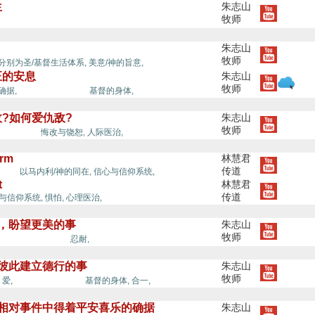
生
朱志山
牧师
/安息/和睦,
朱志山
牧师
平安/安息/和睦,
/分别为圣/基督生活体系,
美意/神的旨意,
正的安息
朱志山
牧师
平安/安息/和睦,
确据,
基督的身体,
?如何爱仇敌?
朱志山
牧师
安息/和睦,
悔改与饶恕,
人际医治,
orm
林慧君
和睦,
传道
以马内利/神的同在,
信心与信仰系统,
t
林慧君
传道
与信仰系统,
惧怕,
心理医治,
中，盼望更美的事
朱志山
牧师
平安/安息/和睦,
忍耐,
与彼此建立德行的事
朱志山
牧师
平安/安息/和睦,
,
爱,
基督的身体,
合一,
种相对事件中得着平安喜乐的确据
朱志山