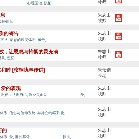
牧师
安/安息/和睦,
心理医治,
惧怕,
安息
朱志山
牧师
顺服/跟从,
体质的祷告
朱志山
牧师
/跟从,
蒙恩的属灵体质,
祷告,
释放，让恩惠与怜悯的灵充满
朱志山
牧师
恩典,
愤怒,
和睦 [玟钢执事传讲]
朱玟钢
长老
,
，爱的表现
朱志山
牧师
平安/安息/和睦,
认识神，认识自己,
靠圣灵而活,
爱,
朱志山
平安/安息/和
体系,
信心与信仰系统,
与神立约/应许化,
牧师
要的
朱志山
牧师
平安/安息/和睦,
体系,
爱,
惟独基督,
律法,