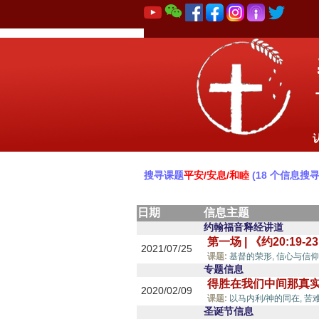
搜寻课题
平安/安息/和睦
(18 个信息搜寻
日期
信息主题
约翰福音释经讲道
第一场 | 《约20:1
2021/07/25
课题:
基督的荣形,
信心与信仰
专题信息
得胜在我们中间那真
2020/02/09
课题:
以马内利/神的同在,
苦
圣诞节信息