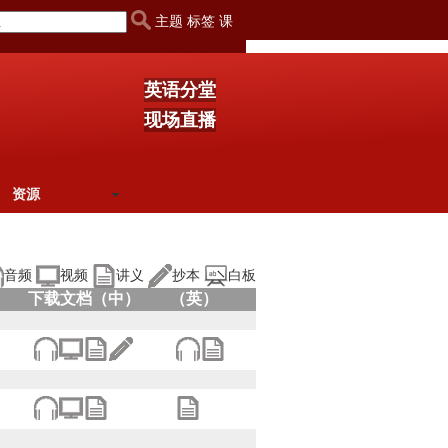
主题 标签 课
英语分堂
现场直播
资源
音频
视频
讲义
抄本
白板
下载文档（中）
（英）