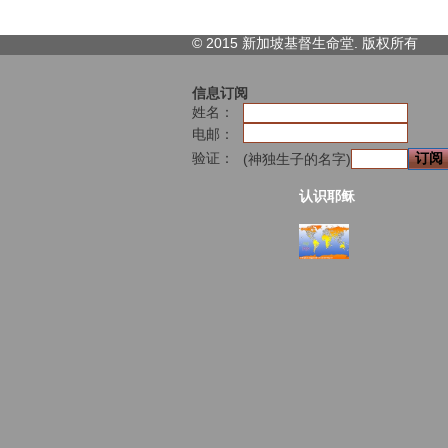
© 2015 新加坡基督生命堂. 版权
所有
信息订阅
姓名：
电邮：
验证：
(神独生子的名字)
认识耶稣