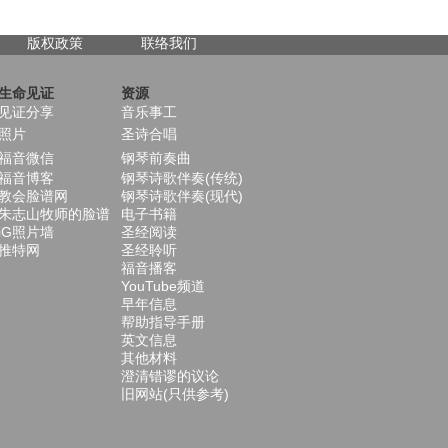
版权政策
联络我们
生命见证
资源
见证分享
音乐事工
照片
圣诗合唱
福音微信
钢琴前奏曲
福音博客
钢琴诗歌伴奏(传统)
教会脸谱网
钢琴诗歌伴奏(现代)
朱志山牧师的脸谱
电子书籍
iG照片墙
圣经阅读
推特网
圣经聆听
福音播客
YouTube频道
早年信息
帮助指导手册
英文信息
其他材料
澄清错谬的议论
旧网站(只供参考)