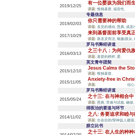
有一位婴孩为我们而
2019/12/25
平安
课题:
惟独基督,
福音性,
专题信息
你只需要神的帮助
2019/02/03
课题:
圣灵的感动,
恩典,
成圣
来到基督面前享受真
2017/10/29
课题:
靠圣灵而活,
顺服/跟从,
罗马书释经讲道
之三十八：为何爱仇敌
2016/03/13
平安/
课题:
基督的榜样,
爱,
英文青年团契
Jesus Calms the St
2015/12/10
平安/安息/
课题:
惟独基督,
Anxiety-free in Chris
2015/11/05
平安/安息/和睦,
课题:
信心
罗马书释经讲道
之十三: 在与神相合
2015/05/24
课题:
恩典,
苦难与试炼,
确据,
得医治的要道与环节
之八: 务要追求和睦
2014/11/02
课题:
生命目的/荣神益人建国
腓立比书
之十三: 在人生的种
2014/07/20