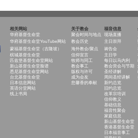
相关网站
关于教会
福音信息
华府基督生命堂
聚会时间与地点
现场直播
华府基督生命堂YouTube网站
教会历史
主日崇拜
蒙福基督生命堂（吉隆坡）
海外教会/聚点
祷告会
槟城基督生命堂
信仰宣言
主日学
匹兹堡基督生命堂网站
牧师与同工
每日以马内利
新山基督生命堂脸谱
教会事工
教会营会与节期
悉尼基督生命堂网站
版权与许可
圣经讲解
台北基督生命堂
成为会友
周间圣经讲解
日本信息网站
您馨香的奉献
新约总览
英语分堂网站
旧约总览
线上书局
改革宗培训
信仰教义
基础信息
福音性聚会
家庭信息
新山基督生命堂
香港基督生命堂
日本福音事工