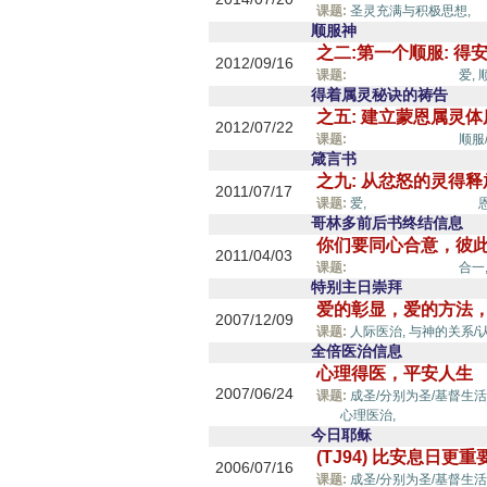
平
课题:
圣灵充满与积极思想,
顺服神
之二:第一个顺服: 得
2012/09/16
平安/安息/和睦,
课题:
爱,
得着属灵秘诀的祷告
之五: 建立蒙恩属灵
2012/07/22
平安/安息/和睦,
课题:
顺服
箴言书
之九: 从忿怒的灵得
2011/07/17
平安/安息/和睦,
课题:
爱,
哥林多前后书终结信息
你们要同心合意，彼此
2011/04/03
平安/安息/和睦,
课题:
合一
特别主日崇拜
爱的彰显，爱的方法
2007/12/09
课题:
人际医治,
与神的关系/
全倍医治信息
心理得医，平安人生
2007/06/24
课题:
成圣/分别为圣/基督生活
睦,
心理医治,
今日耶稣
(TJ94) 比安息日更重
2006/07/16
课题:
成圣/分别为圣/基督生活