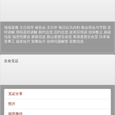
现场直播
主日崇拜
祷告会
主日学
每日以马内利
教会营会与节期
圣
经讲解
周间圣经讲解
新约总览
旧约总览
改革宗培训
信仰教义
基础
信息
福音性聚会
家庭信息
新山基督生命堂
香港基督生命堂
日本福
音事工
福音短片
宣教短片
信仰问题解答
宣教信息
生命见证
见证分享
照片
福音微信