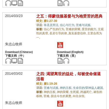
2014/03/23
之五：得蒙信服基督与为祂受苦的恩典
经文: 腓1:27-30
课题:
靠圣灵而活,
信心与行为,
苦难与试炼,
标签:
信心产生的行为,
苦难的荣耀,
受苦的能力,
主观
性的真理,
圣灵引导的律,
真实基督信仰,
主里合而为
一,
朱志山牧师
2014/03/02
之四: 渴望离世的益处，却被使命催逼
活着
经文: 腓1:19-26
课题:
苦难与试炼,
神的主权,
生命目的/荣神益人建国,
标签:
神的主权,
神的荣耀,
生死观,
跨越死亡,
祷告的
权柄,
苦难,
脱去今生的累赘,
向往永恒,
朱志山牧师