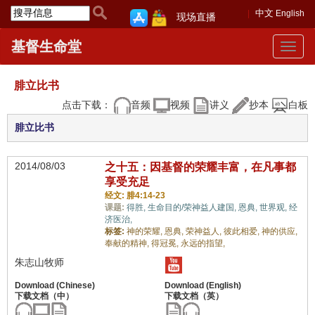
中文
English
现场直播
基督生命堂
Toggle
navigat
腓立比书
点击下载：
音频
视频
讲义
抄本
白板
腓立比书
2014/08/03
之十五：因基督的荣耀丰富，在凡事都
享受充足
经文: 腓4:14-23
课题:
得胜,
生命目的/荣神益人建国,
恩典,
世界观,
经
济医治,
标签:
神的荣耀,
恩典,
荣神益人,
彼此相爱,
神的供应,
奉献的精神,
得冠冕,
永远的指望,
朱志山牧师