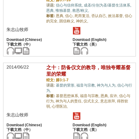
经文: 腓3:7-16
课题:
信心与信仰系统,
成圣/分别为圣/基督生活体系,
恩典,
惟独基督,
救恩/称义,
标签:
恩典,
信心,
死而复活,
否认自己,
效法基督,
信心
的完全,
因信称义,
神的义,
朱志山牧师
2014/06/22
之十：防备仪文的教导，唯独夸耀基督
里的荣耀
经文: 腓3:1-7
课题:
基督的荣形,
福音与宗教,
神为与人为,
信心与行
为,
标签:
基督思想体系,
福音与宗教,
恩典,
应许,
信心与
行为,
神为与人的责任,
仪式主义,
意志崇拜,
得胜软
弱,
心理医治,
朱志山牧师