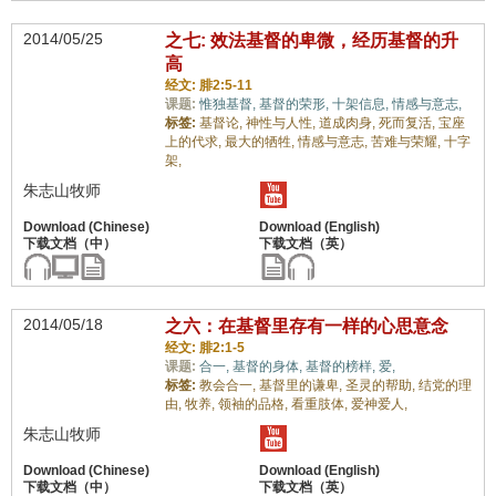
2014/05/25
之七: 效法基督的卑微，经历基督的升
高
经文: 腓2:5-11
课题:
惟独基督,
基督的荣形,
十架信息,
情感与意志,
标签:
基督论,
神性与人性,
道成肉身,
死而复活,
宝座
上的代求,
最大的牺牲,
情感与意志,
苦难与荣耀,
十字
架,
朱志山牧师
2014/05/18
之六：在基督里存有一样的心思意念
经文: 腓2:1-5
课题:
合一,
基督的身体,
基督的榜样,
爱,
标签:
教会合一,
基督里的谦卑,
圣灵的帮助,
结党的理
由,
牧养,
领袖的品格,
看重肢体,
爱神爱人,
朱志山牧师