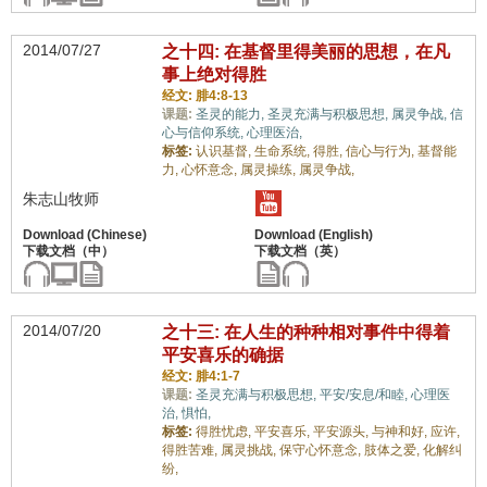
2014/07/27
之十四: 在基督里得美丽的思想，在凡
事上绝对得胜
经文: 腓4:8-13
课题:
圣灵的能力,
圣灵充满与积极思想,
属灵争战,
信
心与信仰系统,
心理医治,
标签:
认识基督,
生命系统,
得胜,
信心与行为,
基督能
力,
心怀意念,
属灵操练,
属灵争战,
朱志山牧师
2014/07/20
之十三: 在人生的种种相对事件中得着
平安喜乐的确据
经文: 腓4:1-7
课题:
圣灵充满与积极思想,
平安/安息/和睦,
心理医
治,
惧怕,
标签:
得胜忧虑,
平安喜乐,
平安源头,
与神和好,
应许,
得胜苦难,
属灵挑战,
保守心怀意念,
肢体之爱,
化解纠
纷,