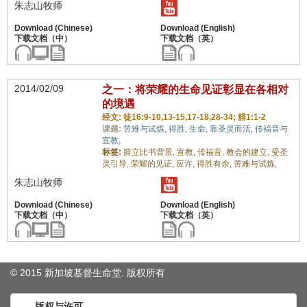
朱志山牧师
2014/02/09
之一：将荣耀的生命见证彰显在各相对
的境遇
经文: 徒16:9-10,13-15,17-18,28-34; 腓1:1-2
课题:
苦难与试炼,
得胜,
生命,
靠圣灵而活,
传福音与
宣教,
标签:
腓立比书背景,
宣教,
传福音,
教会的建立,
受圣
灵引导,
荣耀的见证,
应许,
得胜有余,
苦难与试炼,
朱志山牧师
© 2015 新加坡基督生命堂. 版权
所有
版权与许可