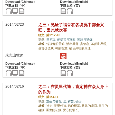
2014/02/23
之三：见证了福音在各境况中都会兴
旺，因此就欢喜
经文: 腓1:12-18
课题:
世界观,
传福音与宣教,
苦难与试炼,
标签:
传福音的苦难,
活出基督,
真信心,
基督世界观,
基督价值观,
神的智慧,
福音兴旺的原理,
朱志山牧师
2014/02/16
之二：在灵里代祷，肯定神在众人身上
的作为
经文: 腓1:3-11
课题:
重生与变化,
爱,
祷告,
确据,
标签:
神为,
灵里代祷,
信仰根基,
救恩的坚忍,
重生的
确据,
重生的证据,
爱心的增长,