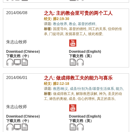
2014/06/08
之九: 主的教会里可贵的两个工人
经文: 腓2:19-30
课题:
教会牧养,
教会,
基督的榜样,
标签:
国度导向,
基督的牺牲,
同工的关系,
信仰的传
承,
门徒培训,
发掘基督工人,
彼此相爱,
朱志山牧师
2014/06/01
之八: 做成得救工夫的能力与喜乐
经文: 腓2:12-18
课题:
救恩/称义,
成圣/分别为圣/基督生活体系,
能力,
标签:
做成得救工夫,
解除救恩误解,
神为,
圣灵的动
工,
祷告的奥秘,
成圣,
信心的增长,
真正的喜乐,
朱志山牧师