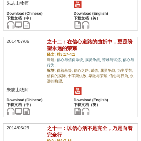
朱志山牧师
2014/07/06
之十二：在信心道路的曲折中，更是盼
望永远的荣耀
经文: 腓3:17-4:1
课题:
信心与信仰系统,
属灵争战,
苦难与试炼,
信心与
行为,
标签:
得着基督,
信心之路,
试炼,
属灵争战,
为主受苦,
信仰的实际,
十字架仇敌,
卑微与荣耀,
信心与行为,
永
远的盼望,
朱志山牧师
2014/06/29
之十一：以信心活不是完全，乃是向着
完全行