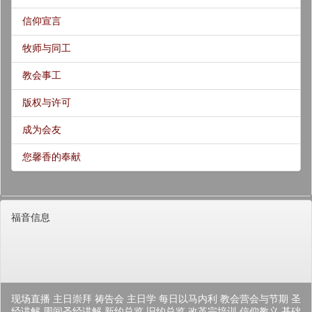
信仰宣言
牧师与同工
教会事工
版权与许可
成为会友
您馨香的奉献
福音信息
现场直播
主日崇拜
祷告会
主日学
每日以马内利
教会营会与节期
圣
经讲解
周间圣经讲解
新约总览
旧约总览
改革宗培训
信仰教义
基础