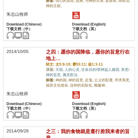
标签:
信心的加添,
恩典,
与神的关系,
爱肢体,
得医治,
神的主权,
朱志山牧师
2014/10/05
之四：愿你的国降临，愿你的旨意行在
地上…
经文: 太5:9-10; 赛55:11; 徒1:3-11
课题:
天国,
人的心灵,
生命目的/荣神益人建国,
美意/
神的旨意,
属灵医治,
标签:
神的国,
神的旨意,
赶鬼,
公义的彰显,
寻求美意,
福音文化使命,
信仰的实际化,
顺服神,
朱志山牧师
2014/09/28
之三：我的食物就是遵行差我来者的旨
意