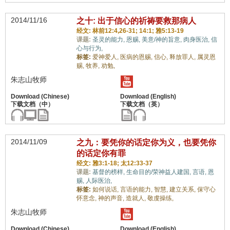
2014/11/16
之十: 出于信心的祈祷要救那病人
经文: 林前12:4,26-31; 14:1; 雅5:13-19
课题:
圣灵的能力,
恩赐,
美意/神的旨意,
肉身医治,
信
心与行为,
标签:
爱神爱人,
医病的恩赐,
信心,
释放罪人,
属灵恩
赐,
牧养,
劝勉,
朱志山牧师
2014/11/09
之九：要凭你的话定你为义，也要凭你
的话定你有罪
经文: 雅3:1-18; 太12:33-37
课题:
基督的榜样,
生命目的/荣神益人建国,
言语,
恩
赐,
人际医治,
标签:
如何说话,
言语的能力,
智慧,
建立关系,
保守心
怀意念,
神的声音,
造就人,
敬虔操练,
朱志山牧师