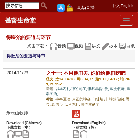
中文
English
现场直播
基督生命堂
Toggle
navigat
得医治的要道与环节
点击下载：
音频
视频
讲义
抄本
白板
得医治的要道与环节
2014/11/23
之十一: 不用他们去, 你们给他们吃吧!
经文: 太14:14-18; 可6:34,37; 路9:11,14-17; 约6:8-
9,15,26-27
课题:
以马内利/神的同在,
惟独基督,
爱,
教会牧养,
事
奉医治,
标签:
事奉医治,
真正的神迹,
门徒培训,
神的信实,
恩
典,
真信心,
以马内利,
喂养主的羊,
朱志山牧师