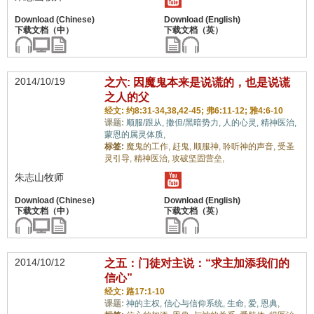
2014/10/19
之六: 因魔鬼本来是说谎的，也是说谎
之人的父
经文: 约8:31-34,38,42-45; 弗6:11-12; 雅4:6-10
课题:
顺服/跟从,
撒但/黑暗势力,
人的心灵,
精神医治,
蒙恩的属灵体质,
标签:
魔鬼的工作,
赶鬼,
顺服神,
聆听神的声音,
受圣
灵引导,
精神医治,
攻破坚固营垒,
朱志山牧师
2014/10/12
之五：门徒对主说：“求主加添我们的
信心”
经文: 路17:1-10
课题:
神的主权,
信心与信仰系统,
生命,
爱,
恩典,