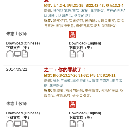
经文: 太4:2-4; 约4:31-35; 路22:42-43; 林后13:3-4
课题:
神的话/真理/事实,
权柄,
属灵医治,
与神的关系/
认识神，认识自己,
圣灵的能力,
标签:
踏实信仰,
实践信仰,
神的能力,
属灵事实,
幸福
与喜乐,
察验神美意,
虚假与真实能力,
家庭医治,
朱志山牧师
2014/09/21
之二：你的罪赦了！
经文: 路5:8-13,17-26,31-32; 约5:14; 8:10-11
课题:
福音与宗教,
靠圣灵而活,
悔改与饶恕,
罪与试
探,
属灵医治,
标签:
罪得赦,
福音与宗教,
重生悔改,
医治的根源,
拆
毁自我,
依靠恩典,
受圣灵引导,
朱志山牧师