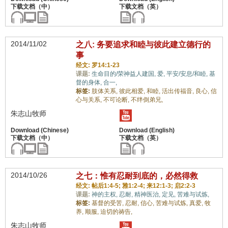
2014/11/02
之八: 务要追求和睦与彼此建立德行的
事
经文: 罗14:1-23
课题:
生命目的/荣神益人建国,
爱,
平安/安息/和睦,
基
督的身体,
合一,
标签:
肢体关系,
彼此相爱,
和睦,
活出传福音,
良心,
信
心与关系,
不可论断,
不绊倒弟兄,
朱志山牧师
2014/10/26
之七：惟有忍耐到底的，必然得救
经文: 帖后1:4-5; 雅1:2-4; 来12:1-3; 启2:2-3
课题:
神的主权,
忍耐,
精神医治,
定见,
苦难与试炼,
标签:
基督的受苦,
忍耐,
信心,
苦难与试炼,
真爱,
牧
养,
顺服,
迫切的祷告,
朱志山牧师