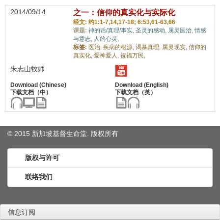
2014/09/14
之一：信仰的真实化与实际化
经文: 约1:1-7,14,17-18; 6:53,61-63,66
课题:
神的话/真理/事实,
圣灵的感动,
属灵医治,
情感
与意志,
人的心灵,
标签:
医治,
疾病的根源,
渴慕真理,
属灵现实,
信仰的
真实化,
爱神爱人,
祝福万民,
朱志山牧师
© 2015 新加坡基督生命堂. 版权
所有
版权与许可
联络我们
信息订阅