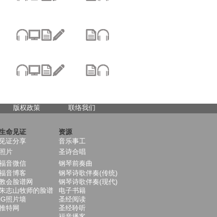
版权政策
联络我们
生命见证
资源
见证分享
音乐事工
照片
圣诗合唱
福音微信
钢琴前奏曲
福音博客
钢琴诗歌伴奏(传统)
教会脸谱网
钢琴诗歌伴奏(现代)
朱志山牧师的脸谱
电子书籍
iG照片墙
圣经阅读
推特网
圣经聆听
福音播客