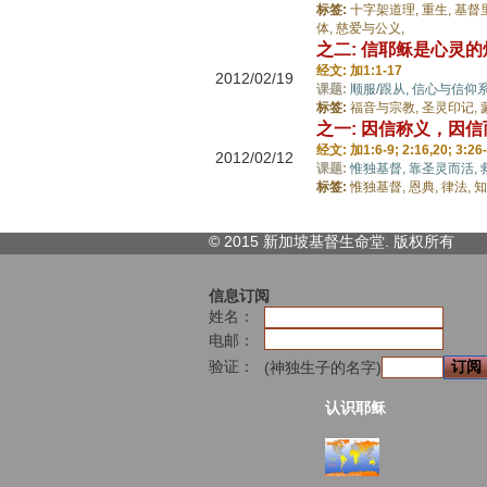
标签:
十字架道理,
重生,
基督
体,
慈爱与公义,
之二: 信耶稣是心灵
经文: 加1:1-17
2012/02/19
课题:
顺服/跟从,
信心与信仰系
标签:
福音与宗教,
圣灵印记,
之一: 因信称义，因信
经文: 加1:6-9; 2:16,20; 3:26-
2012/02/12
课题:
惟独基督,
靠圣灵而活,
标签:
惟独基督,
恩典,
律法,
知
© 2015 新加坡基督生命堂. 版权
所有
信息订阅
姓名：
电邮：
验证：
(神独生子的名字)
认识耶稣