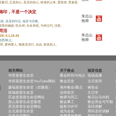
里蒙召,
正直的心,
圣灵的热心,
牧者的义务,
爱肢体,
责备肢
的烙印，不是一个决定
朱志山
牧师
统,
圣灵的印记,
福音与宗教,
蒙恩的确据,
听从神,
生命系统,
与神立约,
活祭,
而活
朱志山
29; 5:1,16-26
牧师
救恩/称义,
罪,
爱神爱人,
顺着圣灵行,
自由,
新造的人,
相关网站
关于教会
福音信息
华府基督生命堂
聚会时间与地点
现场直播
华府基督生命堂YouTube网站
教会历史
主日崇拜
蒙福基督生命堂（吉隆坡）
海外教会/聚点
祷告会
槟城基督生命堂
信仰宣言
主日学
匹兹堡基督生命堂网站
牧师与同工
每日以马内利
新山基督生命堂脸谱
教会事工
教会营会与节期
悉尼基督生命堂网站
版权与许可
圣经讲解
台北基督生命堂
成为会友
周间圣经讲解
日本信息网站
您馨香的奉献
新约总览