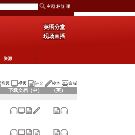
主题 标签 课
英语分堂
现场直播
资源
音频
视频
讲义
抄本
白板
下载文档（中）
（英）