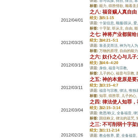
课题:
罪与试探,
得胜,
律法,
靠
标签:
能力,
得胜情欲,
顺着圣
之八: 福音赐人真自
经文: 加5:1-15
2012/04/01
课题:
十架信息,
顺服/跟从,
爱
标签:
十字架,
听从主,
自由,
能
之七: 神将产业都留
经文: 加4:21–5:1
2012/03/25
课题:
靠圣灵而活,
神为与人为
标签:
万物的原理,
自由的能力
之六: 奴仆之心与儿
经文: 加4:6–4:20
2012/03/18
课题:
身份,
福音与宗教,
标签:
儿子的心,
福音与宗教,
之五: 神的本意原是
经文: 加3:15–4:7
2012/03/11
课题:
福音与宗教,
律法,
惟独
标签:
知罪,
得胜罪,
儿子的心,
之四: 律法使人知罪
经文: 加2:15–3:14
2012/03/04
课题:
救恩/称义,
全备福音,
律
标签:
因信称义,
律法的诅咒,
之三: 不可削弱十字
经文: 加1:11-2:14
2012/02/26
课题:
教会牧养,
爱,
全备福音,