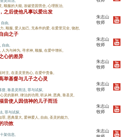
牧师
圣灵而活,
灵,
顺服的大能,
攻破坚固营垒,
心理医治,
由，之后使他凡事以爱出发
朱志山
牧师
,
自由,
力,
顺服,
爱人如己,
无条件的爱,
在爱里完全,
饶恕,
给自由之子
朱志山
牧师
,
自由,
,
人为与神为,
寻求神,
顺服,
在爱中增长,
子之心的差异
朱志山
牧师
面对主,
在圣灵里热心,
在爱中责备,
要高举基督与儿子之心灵
朱志山
牧师
基督,
靠圣灵而活,
罪与试探,
心灵的新样,
律法的功用,
听从神,
恩典,
靠圣灵,
，福音使人因信神的儿子而活
朱志山
牧师
法,
罪与试探,
知罪,
恩典显大,
爱神爱人,
自由,
圣灵的能力,
架的功效
朱志山
十架信息,
牧师