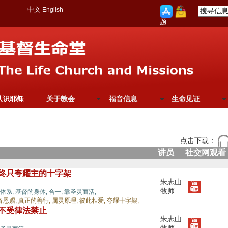
中文
English
题
认识耶稣
关于教会
福音信息
生命见证
点击下载：
讲员
社交网观看
最终只夸耀主的十字架
朱志山
牧师
体系,
基督的身体,
合一,
靠圣灵而活,
备恩赐,
真正的善行,
属灵原理,
彼此相爱,
夸耀十字架,
，不受律法禁止
朱志山