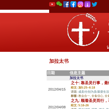
加拉太书
日期
信息主题
加拉太书
之十: 靠圣灵行事，
经文: 加5:25–6:18
2012/04/15
课题:
成圣/分别为圣/基督生活
标签:
教会合一,
全备信心,
全
之九: 顺着圣灵而行
经文: 5:16-26
2012/04/08