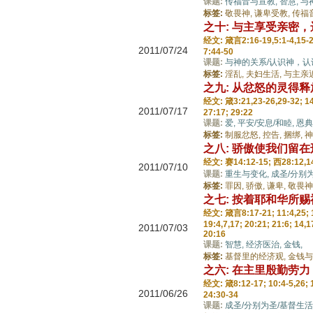
课题:
传福音与宣教,
智慧,
与
标签:
敬畏神,
谦卑受教,
传福
之十: 与主享受亲密
经文: 箴言2:16-19,5:1-4,15-20
2011/07/24
7:44-50
课题:
与神的关系/认识神，认
标签:
淫乱,
夫妇生活,
与主亲
之九: 从忿怒的灵得
经文: 箴3:21,23-26,29-32; 14:
2011/07/17
27:17; 29:22
课题:
爱,
平安/安息/和睦,
恩典
标签:
制服忿怒,
控告,
捆绑,
神
之八: 骄傲使我们留
经文: 赛14:12-15; 西28:12,14
2011/07/10
课题:
重生与变化,
成圣/分别
标签:
罪因,
骄傲,
谦卑,
敬畏神
之七: 按着耶和华所
经文: 箴言8:17-21; 11:4,25; 13
19:4,7,17; 20:21; 21:6; 14,1
2011/07/03
20:16
课题:
智慧,
经济医治,
金钱,
标签:
基督里的经济观,
金钱与
之六: 在主里殷勤劳
经文: 箴8:12-17; 10:4-5,26; 12
2011/06/26
24:30-34
课题:
成圣/分别为圣/基督生活