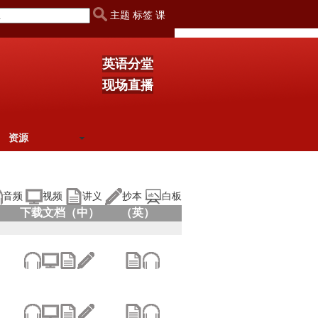
主题 标签 课
英语分堂
现场直播
资源
音频
视频
讲义
抄本
白板
下载文档（中）
（英）