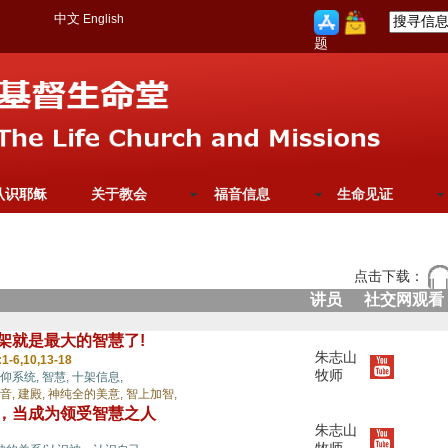
中文
English
题
认识耶稣
关于教会
福音信息
生命见证
点击下载：
讲员
社交网观看
字架就是最大的智慧了!
朱志山
1-6,10,13-18
牧师
仰系统,
智慧,
十架信息,
音,
建殿,
神纯全的美意,
智上加智,
人，当成为领受智慧之人
朱志山