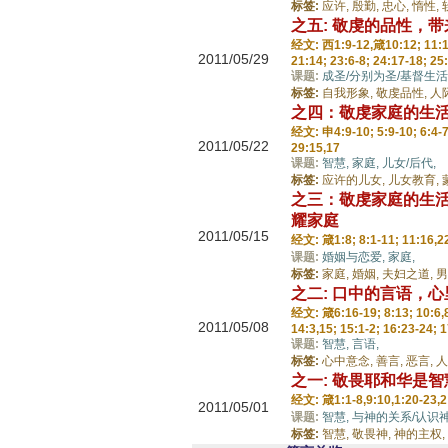
标签:
应许,
殷勤,
忠心,
惰性,
之五: 敬虔的品性，
经文: 西1:9-12,箴10:12; 11:12-
2011/05/29
21:14; 23:6-8; 24:17-18; 25
课题:
成圣/分别为圣/基督生活
标签:
自我形象,
敬虔品性,
人
之四：敬虔家庭的生活
经文: 申4:9-10; 5:9-10; 6:4-7,
2011/05/22
29:15,17
课题:
智慧,
家庭,
儿女/后代,
标签:
应许的儿女,
儿女教育,
之三：敬虔家庭的生活
耀家庭
2011/05/15
经文: 箴1:8; 8:1-11; 11:16,22;
课题:
婚姻与恋爱,
家庭,
标签:
家庭,
婚姻,
夫妇之道,
男
之二: 口中的言语，
经文: 箴6:16-19; 8:13; 10:6,8,
2011/05/08
14:3,15; 15:1-2; 16:23-24; 1
课题:
智慧,
言语,
标签:
心中意念,
善言,
恶言,
人
之一: 敬畏耶和华是
经文: 箴1:1-8,9:10,1:20-23,2:
2011/05/01
课题:
智慧,
与神的关系/认识
标签:
智慧,
敬畏神,
神的主权,