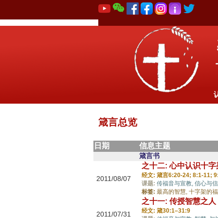
箴言总览
日期
信息主题
箴言书
之十二: 心中认识十
经文: 箴言6:20-24; 8:1-11; 9:
2011/08/07
课题:
传福音与宣教,
信心与信
标签:
最高的智慧,
十字架的福
之十一: 传授智慧之
经文: 箴30:1–31:9
2011/07/31