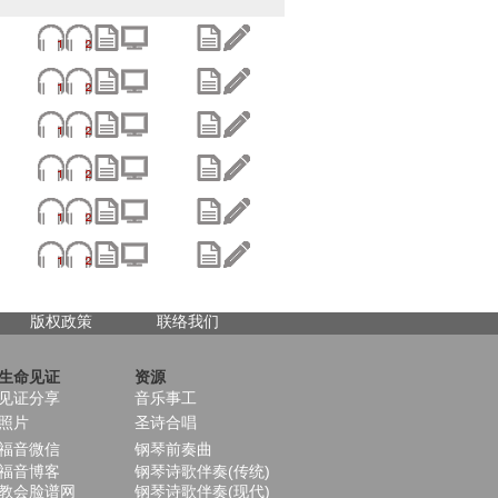
版权政策
联络我们
生命见证
资源
见证分享
音乐事工
照片
圣诗合唱
福音微信
钢琴前奏曲
福音博客
钢琴诗歌伴奏(传统)
教会脸谱网
钢琴诗歌伴奏(现代)