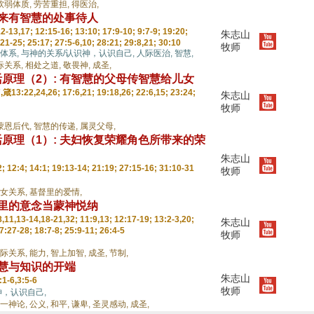
软弱体质,
劳苦重担,
得医治,
带来有智慧的处事待人
13,17; 12:15-16; 13:10; 17:9-10; 9:7-9; 19:20;
朱志山
:21-25; 25:17; 27:5-6,10; 28:21; 29:8,21; 30:10
牧师
体系,
与神的关系/认识神，认识自己,
人际医治,
智慧,
际关系,
相处之道,
敬畏神,
成圣,
原理（2）: 有智慧的父母传智慧给儿女
箴13:22,24,26; 17:6,21; 19:18,26; 22:6,15; 23:24;
朱志山
牧师
蒙恩后代,
智慧的传递,
属灵父母,
原理（1）: 夫妇恢复荣耀角色所带来的荣
朱志山
 12:4; 14:1; 19:13-14; 21:19; 27:15-16; 31:10-31
牧师
女关系,
基督里的爱情,
心里的意念当蒙神悦纳
11,13-14,18-21,32; 11:9,13; 12:17-19; 13:2-3,20;
朱志山
7:27-28; 18:7-8; 25:9-11; 26:4-5
牧师
际关系,
能力,
智上加智,
成圣,
节制,
智慧与知识的开端
朱志山
1-6,3:5-6
牧师
神，认识自己,
一神论,
公义,
和平,
谦卑,
圣灵感动,
成圣,