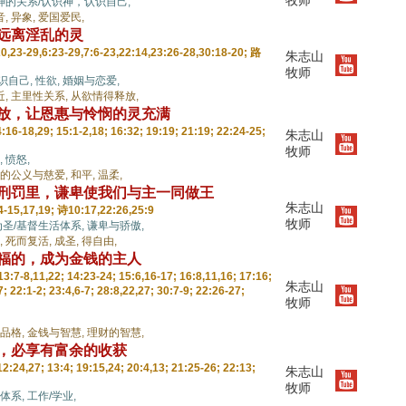
牧师
神的关系/认识神，认识自己,
音,
异象,
爱国爱民,
，远离淫乱的灵
,23-29,6:23-29,7:6-23,22:14,23:26-28,30:18-20; 路
朱志山
牧师
识自己,
性欲,
婚姻与恋爱,
近,
主里性关系,
从欲情得释放,
释放，让恩惠与怜悯的灵充满
16-18,29; 15:1-2,18; 16:32; 19:19; 21:19; 22:24-25;
朱志山
牧师
,
愤怒,
的公义与慈爱,
和平,
温柔,
在刑罚里，谦卑使我们与主一同做王
朱志山
-15,17,19; 诗10:17,22:26,25:9
牧师
为圣/基督生活体系,
谦卑与骄傲,
,
死而复活,
成圣,
得自由,
赐福的，成为金钱的主人
:7-8,11,22; 14:23-24; 15:6,16-17; 16:8,11,16; 17:16;
朱志山
7; 22:1-2; 23:4,6-7; 28:8,22,27; 30:7-9; 22:26-27;
牧师
品格,
金钱与智慧,
理财的智慧,
力，必享有富余的收获
:24,27; 13:4; 19:15,24; 20:4,13; 21:25-26; 22:13;
朱志山
牧师
体系,
工作/学业,