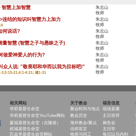
31> 智慧上加智慧
朱志山
牧师
3-10>连结的知识叫智慧力上加力
朱志山
牧师
10
6>如何说话?
朱志山
牧师
16>测量智慧 (智慧之子与愚昧之子)
朱志山
牧师
8>如何做爱神爱人的行为?
朱志山
牧师
呼叫众人说: "敬畏耶和华而以我为目标吧!"
朱志山
牧师
3,5:15-21,4:1-6:21; 箴1-31
相关网站
关于教会
福音信息
华府基督生命堂
聚会时间与地点
现场直播
华府基督生命堂YouTube网站
教会历史
主日崇拜
蒙福基督生命堂（吉隆坡）
海外教会/聚点
祷告会
槟城基督生命堂
信仰宣言
主日学
匹兹堡基督生命堂网站
牧师与同工
每日以马内利