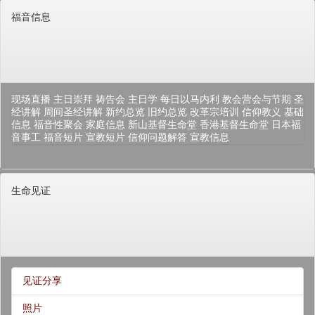
福音信息
现场直播
主日崇拜
祷告会
主日学
每日以马内利
教会营会与节期
圣
经讲解
周间圣经讲解
新约总览
旧约总览
改革宗培训
信仰教义
基础
信息
福音性聚会
家庭信息
新山基督生命堂
香港基督生命堂
日本福
音事工
福音短片
宣教短片
信仰问题解答
宣教信息
生命见证
见证分享
照片