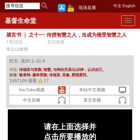
中文
English
现场直播
基督生命堂
Toggle
navigat
箴言书
｜
之十一: 传授智慧之人，当成为领受智慧之人
7月31日
主日信息
朱志山牧师
经文: 箴30:1–31:9
课题:
传福音与宣教,
智慧,
与神的关系/认识神，认识自己,
标签:
敬畏神,
谦卑受教,
传福音,
异象,
爱国爱民,
1497109 观看
17
YouTube视频
本站中文视频
中文音频
英文音频