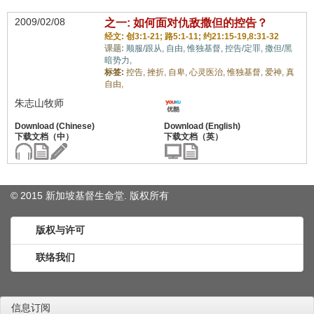
2009/02/08
之一: 如何面对仇敌撒但的控告？
经文: 创3:1-21; 路5:1-11; 约21:15-19,8:31-32
课题:
顺服/跟从,
自由,
惟独基督,
控告/定罪,
撒但/黑
暗势力,
标签:
控告,
挫折,
自卑,
心灵医治,
惟独基督,
爱神,
真
自由,
朱志山牧师
© 2015 新加坡基督生命堂. 版权
所有
版权与许可
联络我们
信息订阅