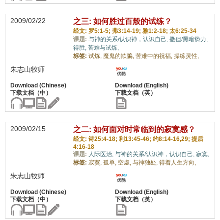
2009/02/22
之三: 如何胜过百般的试练？
经文: 罗5:1-5; 弗3:14-19; 雅1:2-18; 太6:25-34
课题:
与神的关系/认识神，认识自己,
撒但/黑暗势力,
得胜,
苦难与试炼,
标签:
试炼,
魔鬼的欺骗,
苦难中的祝福,
操练灵性,
朱志山牧师
2009/02/15
之二: 如何面对时常临到的寂寞感？
经文: 诗25:4-18; 利13:45-46; 约8:14-16,29; 提后
4:16-18
课题:
人际医治,
与神的关系/认识神，认识自己,
寂寞,
标签:
寂寞,
孤单,
空虚,
与神独处,
得着人生方向,
朱志山牧师