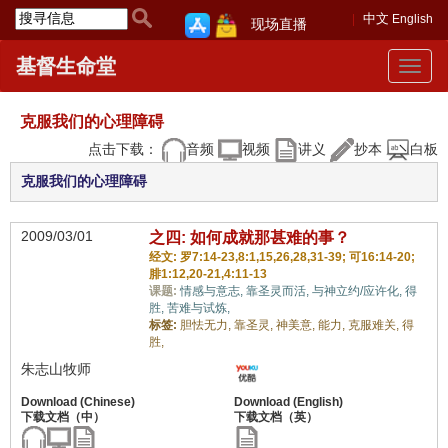
中文
English
现场直播
基督生命堂
Toggle
navigat
克服我们的心理障碍
点击下载：
音频
视频
讲义
抄本
白板
克服我们的心理障碍
2009/03/01
之四: 如何成就那甚难的事？
经文: 罗7:14-23,8:1,15,26,28,31-39; 可16:14-20;
腓1:12,20-21,4:11-13
课题:
情感与意志,
靠圣灵而活,
与神立约/应许化,
得
胜,
苦难与试炼,
标签:
胆怯无力,
靠圣灵,
神美意,
能力,
克服难关,
得
胜,
朱志山牧师