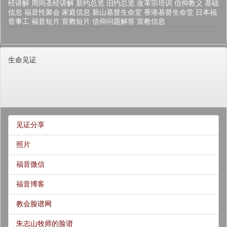
经讲解
周间圣经讲解
新约总览
旧约总览
改革宗培训
信仰教义
基础
信息
福音性聚会
家庭信息
新山基督生命堂
香港基督生命堂
日本福
音事工
福音短片
宣教短片
信仰问题解答
宣教信息
生命见证
见证分享
照片
福音微信
福音博客
教会脸谱网
朱志山牧师的脸谱