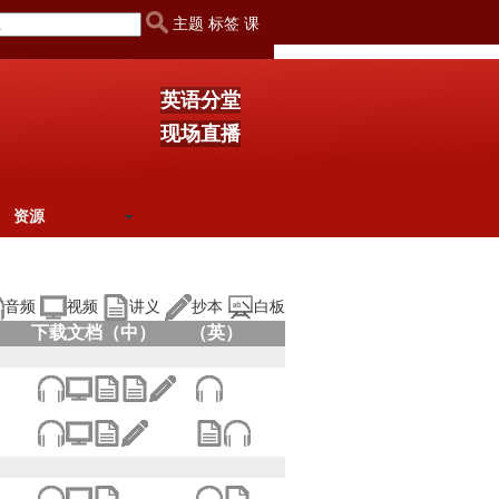
主题 标签 课
英语分堂
现场直播
资源
音频
视频
讲义
抄本
白板
下载文档（中）
（英）