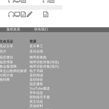
版权政策
联络我们
生命见证
资源
见证分享
音乐事工
照片
圣诗合唱
福音微信
钢琴前奏曲
福音博客
钢琴诗歌伴奏(传统)
教会脸谱网
钢琴诗歌伴奏(现代)
朱志山牧师的脸谱
电子书籍
iG照片墙
圣经阅读
推特网
圣经聆听
福音播客
YouTube频道
早年信息
帮助指导手册
英文信息
其他材料