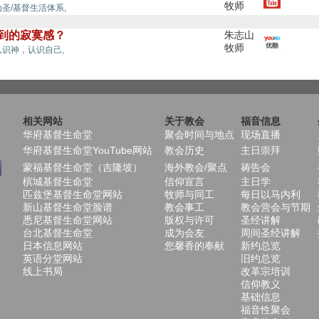
牧师
寂寞,
为圣/基督生活体系,
临到的寂寞感？
朱志山
牧师
寂寞,
认识神，认识自己,
相关网站
关于教会
福音信息
华府基督生命堂
聚会时间与地点
现场直播
华府基督生命堂YouTube网站
教会历史
主日崇拜
蒙福基督生命堂（吉隆坡）
海外教会/聚点
祷告会
槟城基督生命堂
信仰宣言
主日学
匹兹堡基督生命堂网站
牧师与同工
每日以马内利
新山基督生命堂脸谱
教会事工
教会营会与节期
悉尼基督生命堂网站
版权与许可
圣经讲解
台北基督生命堂
成为会友
周间圣经讲解
日本信息网站
您馨香的奉献
新约总览
英语分堂网站
旧约总览
线上书局
改革宗培训
信仰教义
基础信息
福音性聚会