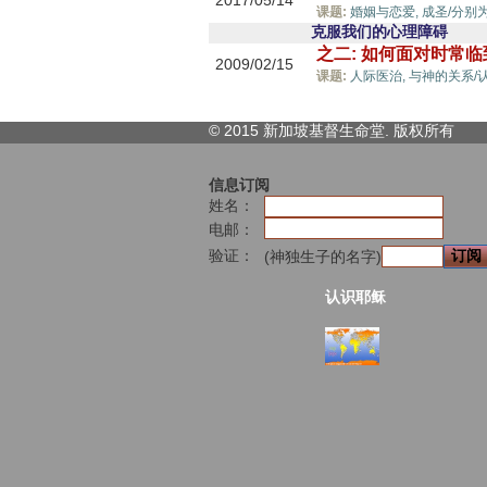
2017/05/14
课题:
婚姻与恋爱,
成圣/分别
克服我们的心理障碍
之二: 如何面对时常
2009/02/15
课题:
人际医治,
与神的关系/
© 2015 新加坡基督生命堂. 版权
所有
信息订阅
姓名：
电邮：
验证：
(神独生子的名字)
认识耶稣