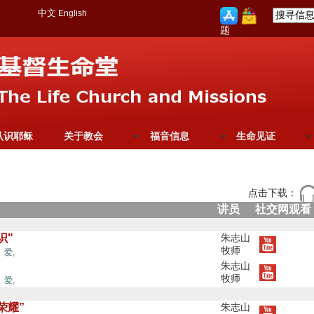
中文
English
题
认识耶稣
关于教会
福音信息
生命见证
点击下载：
讲员
社交网观看
识"
朱志山
牧师
,
爱,
朱志山
牧师
,
爱,
荣耀”
朱志山