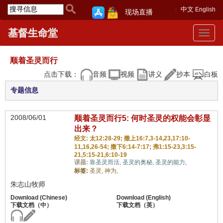
中文
English
现场直播
基督生命堂
Toggle
navigat
顺着圣灵而行
点击下载：
音频
视频
讲义
抄本
白板
专题信息
2008/06/01
顺着圣灵而行5: 何时圣灵的权能会彰显
出来？
经文: 太12:28-29; 撒上16:7,3-14,23,17:10-
11,16,26-54; 撒下6:14-7:17; 弗1:15-23,3:15-
21,5:15-21,6:10-19
课题:
靠圣灵而活,
圣灵的奥秘,
圣灵的能力,
标签:
圣灵,
神为,
朱志山牧师