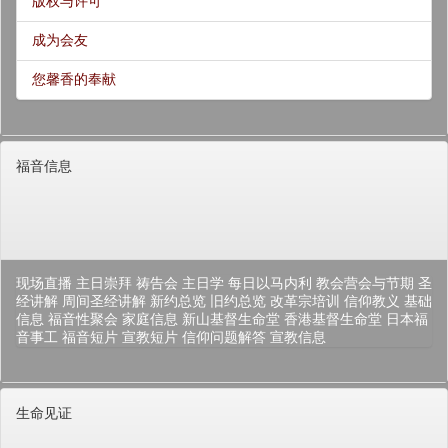
版权与许可
成为会友
您馨香的奉献
福音信息
现场直播
主日崇拜
祷告会
主日学
每日以马内利
教会营会与节期
圣
经讲解
周间圣经讲解
新约总览
旧约总览
改革宗培训
信仰教义
基础
信息
福音性聚会
家庭信息
新山基督生命堂
香港基督生命堂
日本福
音事工
福音短片
宣教短片
信仰问题解答
宣教信息
生命见证