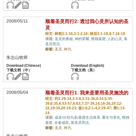
2008/05/11
顺着圣灵而行2: 透过我心灵所认知的圣
灵
经文: 林前2:1-16,3:1-2,16; 林后3:1-18,4:7,16-18
课题:
圣灵的奥秘,
神的荣耀,
惟独基督,
人的心灵,
靠
圣灵而活,
标签:
圣灵,
神为,
朱志山牧师
2008/05/04
顺着圣灵而行1: 我来是要用圣灵施洗的
经文: 约1:29-34,3:3-8,3:31-36,4:24,5:35-
39,6:35,6:53-57,6:63,7:37-39,14:16-26,16:12-
16,19:30,20:19-23; 徒1:8,2:1-4,2:29-47; 弗1:13-
14
课题:
成圣/分别为圣/基督生活体系,
重生与变化,
惟独
基督,
全备福音,
靠圣灵而活,
标签:
圣灵,
神为,