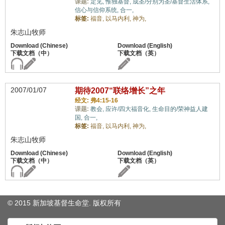
课题:
定见,
惟独基督,
成圣/分别为圣/基督生活体系,
信心与信仰系统,
合一,
标签:
福音,
以马内利,
神为,
朱志山牧师
2007/01/07
期待2007“联络增长”之年
经文: 弗4:15-16
课题:
教会,
应许/四大福音化,
生命目的/荣神益人建
国,
合一,
标签:
福音,
以马内利,
神为,
朱志山牧师
© 2015 新加坡基督生命堂. 版权
所有