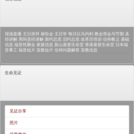
现场直播
主日崇拜
祷告会
主日学
每日以马内利
教会营会与节期
圣
经讲解
周间圣经讲解
新约总览
旧约总览
改革宗培训
信仰教义
基础
信息
福音性聚会
家庭信息
新山基督生命堂
香港基督生命堂
日本福
音事工
福音短片
宣教短片
信仰问题解答
宣教信息
生命见证
见证分享
照片