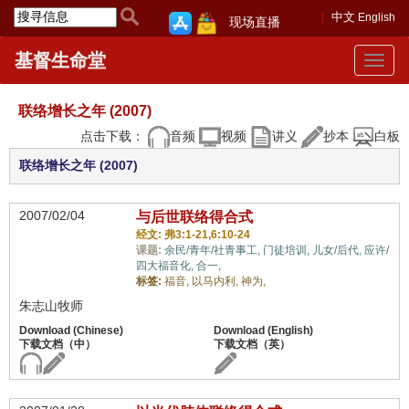
中文
English
现场直播
基督生命堂
Toggle
navigat
联络增长之年 (2007)
点击下载：
音频
视频
讲义
抄本
白板
联络增长之年 (2007)
2007/02/04
与后世联络得合式
经文: 弗3:1-21,6:10-24
课题:
余民/青年/社青事工,
门徒培训,
儿女/后代,
应许/
四大福音化,
合一,
标签:
福音,
以马内利,
神为,
朱志山牧师