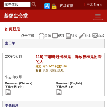
中文
English
现场直播
基督生命堂
Toggle
navigat
如何赶鬼
点击下载：
音频
视频
讲义
抄本
白板
主日学
2009/07/19
115) 主耶稣赶出群鬼，释放被群鬼附着
的人
经文: 可5:1-20,约壹3:8ii
标签:
灵界,
权柄,
赶鬼,
朱志山牧师
专题信息