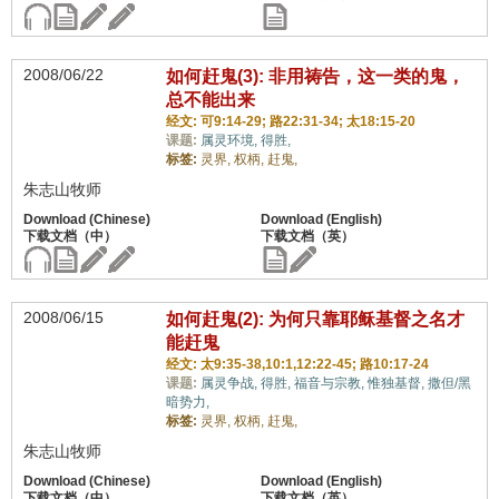
2008/06/22
如何赶鬼(3): 非用祷告，这一类的鬼，
总不能出来
经文: 可9:14-29; 路22:31-34; 太18:15-20
课题:
属灵环境,
得胜,
标签:
灵界,
权柄,
赶鬼,
朱志山牧师
2008/06/15
如何赶鬼(2): 为何只靠耶稣基督之名才
能赶鬼
经文: 太9:35-38,10:1,12:22-45; 路10:17-24
课题:
属灵争战,
得胜,
福音与宗教,
惟独基督,
撒但/黑
暗势力,
标签:
灵界,
权柄,
赶鬼,
朱志山牧师