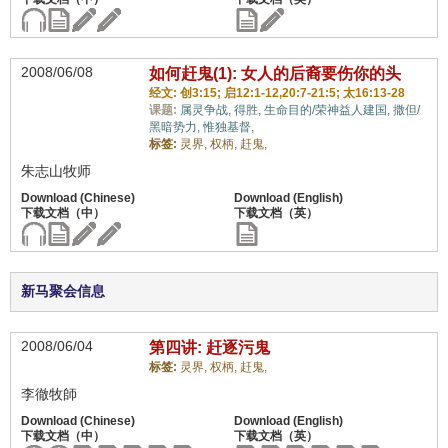
2008/06/08
如何赶鬼(1): 女人的后裔要伤你的头
经文: 创3:15; 启12:1-12,20:7-21:5; 太16:13-28
课题:
属灵争战,
得胜,
生命目的/荣神益人建国,
撒但/
黑暗势力,
惟独基督,
标签:
灵界,
权柄,
赶鬼,
朱志山牧师
新马聚会信息
2008/06/04
第四讲: 赶逐污鬼
标签:
灵界,
权柄,
赶鬼,
李徹牧師