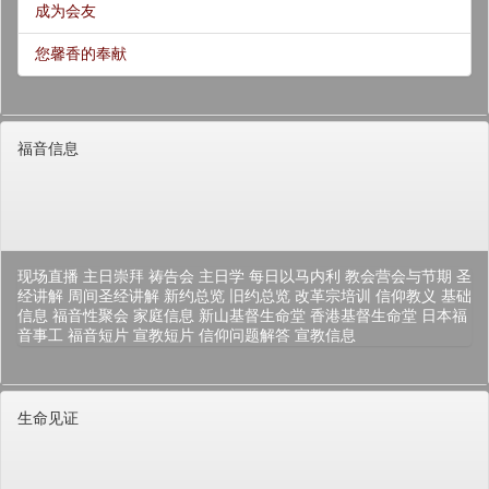
成为会友
您馨香的奉献
福音信息
现场直播
主日崇拜
祷告会
主日学
每日以马内利
教会营会与节期
圣
经讲解
周间圣经讲解
新约总览
旧约总览
改革宗培训
信仰教义
基础
信息
福音性聚会
家庭信息
新山基督生命堂
香港基督生命堂
日本福
音事工
福音短片
宣教短片
信仰问题解答
宣教信息
生命见证