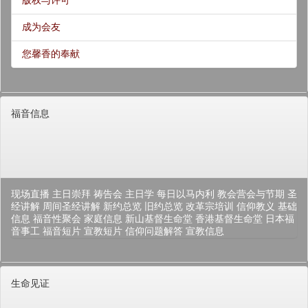
版权与许可
成为会友
您馨香的奉献
福音信息
现场直播
主日崇拜
祷告会
主日学
每日以马内利
教会营会与节期
圣
经讲解
周间圣经讲解
新约总览
旧约总览
改革宗培训
信仰教义
基础
信息
福音性聚会
家庭信息
新山基督生命堂
香港基督生命堂
日本福
音事工
福音短片
宣教短片
信仰问题解答
宣教信息
生命见证