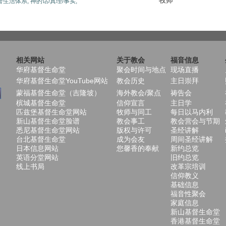
牧师
督生活体系,
神的话/真理/事实,
相关网站
关于教会
福音信息
华府基督生命堂
聚会时间与地点
现场直播
华府基督生命堂YouTube网站
教会历史
主日崇拜
蒙福基督生命堂（吉隆坡）
海外教会/聚点
祷告会
槟城基督生命堂
信仰宣言
主日学
匹兹堡基督生命堂网站
牧师与同工
每日以马内利
新山基督生命堂脸谱
教会事工
教会营会与节期
悉尼基督生命堂网站
版权与许可
圣经讲解
台北基督生命堂
成为会友
周间圣经讲解
日本信息网站
您馨香的奉献
新约总览
英语分堂网站
旧约总览
线上书局
改革宗培训
信仰教义
基础信息
福音性聚会
家庭信息
新山基督生命堂
香港基督生命堂