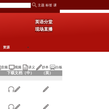
主题 标签 课
英语分堂
现场直播
资源
音频
视频
讲义
抄本
白板
下载文档（中）
（英）