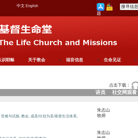
中文
English
题
认识耶稣
关于教会
福音信息
生命见证
点击下载：
讲员
社交网观看
朱志山
牧师
,
苦难与试炼,
教会,
成圣/分别为圣/基督生活体系,
朱志山