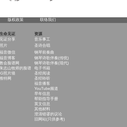
版权政策
联络我们
生命见证
资源
见证分享
音乐事工
照片
圣诗合唱
福音微信
钢琴前奏曲
福音博客
钢琴诗歌伴奏(传统)
教会脸谱网
钢琴诗歌伴奏(现代)
朱志山牧师的脸谱
电子书籍
iG照片墙
圣经阅读
推特网
圣经聆听
福音播客
YouTube频道
早年信息
帮助指导手册
英文信息
其他材料
澄清错谬的议论
旧网站(只供参考)