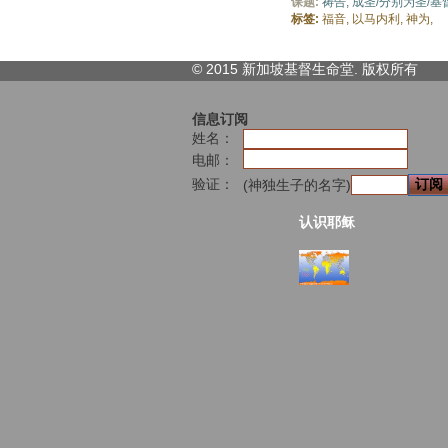
课题:
祷告,
成圣/分别为圣/基
标签:
福音,
以马内利,
神为,
© 2015 新加坡基督生命堂. 版权
所有
信息订阅
姓名：
电邮：
验证：
(神独生子的名字)
认识耶稣