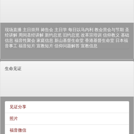
现场直播
主日崇拜
祷告会
主日学
每日以马内利
教会营会与节期
圣
经讲解
周间圣经讲解
新约总览
旧约总览
改革宗培训
信仰教义
基础
信息
福音性聚会
家庭信息
新山基督生命堂
香港基督生命堂
日本福
音事工
福音短片
宣教短片
信仰问题解答
宣教信息
生命见证
见证分享
照片
福音微信