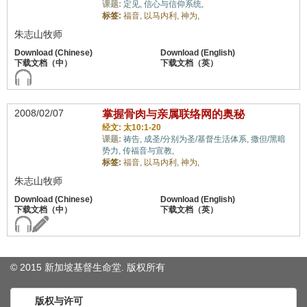
课题:
定见,
信心与信仰系统,
标签:
福音,
以马内利,
神为,
朱志山牧师
2008/02/07
掌握骨肉与亲属联络网的奥秘
经文: 太10:1-20
课题:
祷告,
成圣/分别为圣/基督生活体系,
撒但/黑暗
势力,
传福音与宣教,
标签:
福音,
以马内利,
神为,
朱志山牧师
© 2015 新加坡基督生命堂. 版权
所有
版权与许可