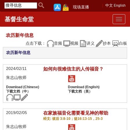
中文
English
现场直播
基督生命堂
Toggle
navigat
农历新年信息
点击下载：
音频
视频
讲义
抄本
白板
农历新年信息
2024/02/11
如何向很难信主的人传福音？
朱志山牧师
2019/02/05
在家族福音化需要看见神的帮助
经文: 彼后 3:8-10；徒16:13-15，25-3
朱志山牧师