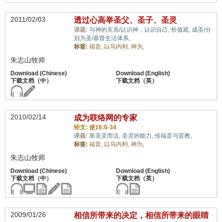
2011/02/03
透过心高举圣父、圣子、圣灵
课题:
与神的关系/认识神，认识自己,
价值观,
成圣/分
别为圣/基督生活体系,
标签:
福音,
以马内利,
神为,
朱志山牧师
2010/02/14
成为联络网的专家
经文: 使16:6-34
课题:
靠圣灵而活,
圣灵的能力,
传福音与宣教,
标签:
福音,
以马内利,
神为,
朱志山牧师
2009/01/26
相信所带来的决定，相信所带来的眼睛