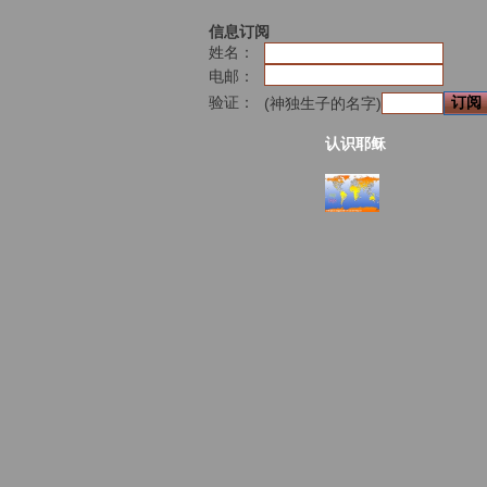
信息订阅
姓名：
电邮：
验证：
(神独生子的名字)
认识耶稣