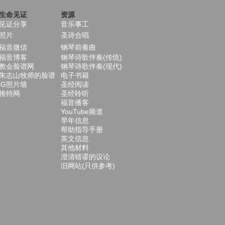
生命见证
资源
见证分享
音乐事工
照片
圣诗合唱
福音微信
钢琴前奏曲
福音博客
钢琴诗歌伴奏(传统)
教会脸谱网
钢琴诗歌伴奏(现代)
朱志山牧师的脸谱
电子书籍
iG照片墙
圣经阅读
推特网
圣经聆听
福音播客
YouTube频道
早年信息
帮助指导手册
英文信息
其他材料
澄清错谬的议论
旧网站(只供参考)