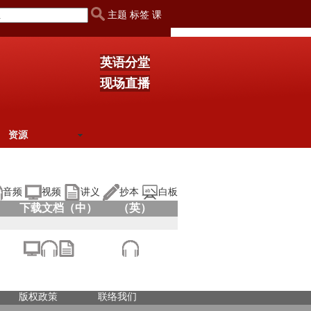
主题 标签 课
英语分堂
现场直播
资源
音频
视频
讲义
抄本
白板
下载文档（中）
（英）
版权政策
联络我们