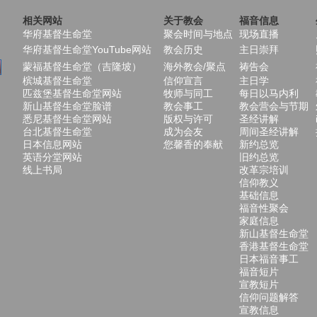
相关网站
关于教会
福音信息
华府基督生命堂
聚会时间与地点
现场直播
华府基督生命堂YouTube网站
教会历史
主日崇拜
蒙福基督生命堂（吉隆坡）
海外教会/聚点
祷告会
槟城基督生命堂
信仰宣言
主日学
匹兹堡基督生命堂网站
牧师与同工
每日以马内利
新山基督生命堂脸谱
教会事工
教会营会与节期
悉尼基督生命堂网站
版权与许可
圣经讲解
台北基督生命堂
成为会友
周间圣经讲解
日本信息网站
您馨香的奉献
新约总览
英语分堂网站
旧约总览
线上书局
改革宗培训
信仰教义
基础信息
福音性聚会
家庭信息
新山基督生命堂
香港基督生命堂
日本福音事工
福音短片
宣教短片
信仰问题解答
宣教信息