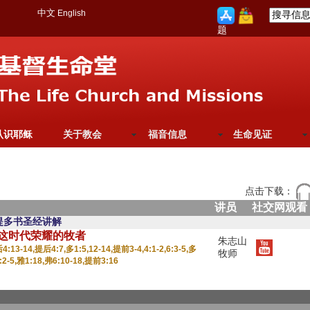
中文
English
题
认识耶稣
关于教会
福音信息
生命见证
点击下载：
讲员
社交网观看
与提多书圣经讲解
为这时代荣耀的牧者
朱志山
:13-14,提后4:7,多1:5,12-14,提前3-4,4:1-2,6:3-5,多
牧师
,4:2-5,雅1:18,弗6:10-18,提前3:16