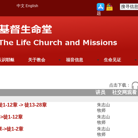
中文
English
题
认识耶稣
关于教会
福音信息
生命见证
点击下载：
讲员
社交网观看
1-12章 -> 徒13-28章
朱志山
牧师
>徒1-12章
朱志山
牧师
->徒1-2章
朱志山
牧师