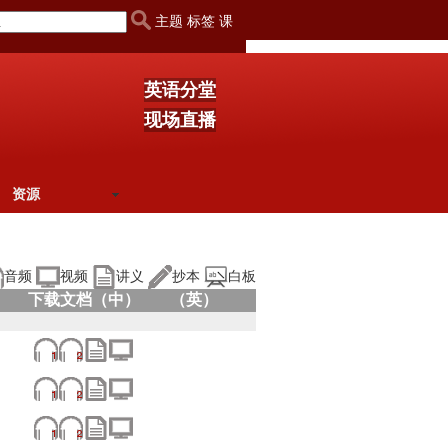
主题 标签 课
英语分堂
现场直播
资源
音频
视频
讲义
抄本
白板
下载文档（中）
（英）