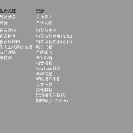
生命见证
资源
见证分享
音乐事工
照片
圣诗合唱
福音微信
钢琴前奏曲
福音博客
钢琴诗歌伴奏(传统)
教会脸谱网
钢琴诗歌伴奏(现代)
朱志山牧师的脸谱
电子书籍
iG照片墙
圣经阅读
推特网
圣经聆听
福音播客
YouTube频道
早年信息
帮助指导手册
英文信息
其他材料
澄清错谬的议论
旧网站(只供参考)