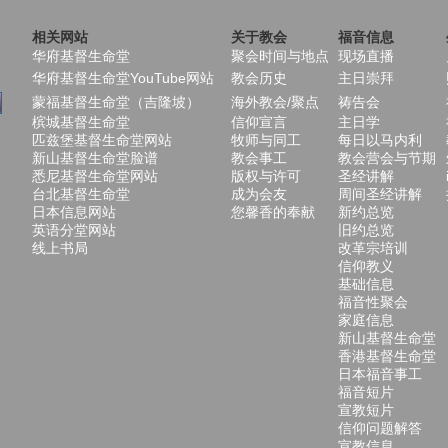
相关网站
关于教会
福音信息
华府基督生命堂
聚会时间与地点
现场直播
华府基督生命堂YouTube网站
教会历史
主日崇拜
蒙福基督生命堂（吉隆坡）
海外教会/聚点
祷告会
槟城基督生命堂
信仰宣言
主日学
匹兹堡基督生命堂网站
牧师与同工
每日以马内利
新山基督生命堂脸谱
教会事工
教会营会与节期
悉尼基督生命堂网站
版权与许可
圣经讲解
台北基督生命堂
成为会友
周间圣经讲解
日本信息网站
您馨香的奉献
新约总览
英语分堂网站
旧约总览
线上书局
改革宗培训
信仰教义
基础信息
福音性聚会
家庭信息
新山基督生命堂
香港基督生命堂
日本福音事工
福音短片
宣教短片
信仰问题解答
宣教信息