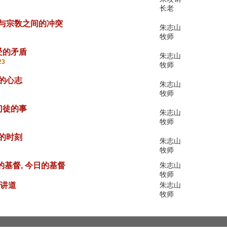
长老
>福音与宗敎之间的冲突
朱志山
牧师
能受的矛盾
朱志山
23
牧师
切的心志
朱志山
牧师
给门徒的事
朱志山
牧师
起的时刻
朱志山
牧师
史上的基督, 今日的基督
朱志山
牧师
的讲道
朱志山
牧师