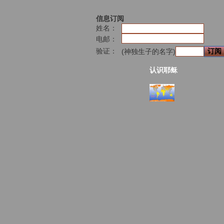
信息订阅
姓名：
电邮：
验证：
(神独生子的名字)
认识耶稣