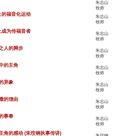
朱志山
牧师
法禁止的福音化运动
朱志山
牧师
法禁止成为传福音者
朱志山
牧师
应许之人的脚步
朱志山
牧师
航中的主角
朱志山
牧师
来的异象
朱志山
牧师
该撒的理由
朱志山
牧师
心的事奉
朱志山
牧师
>历史主角的感动 (朱玟钢执事传讲)
朱玟钢