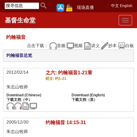
中文
English
现场直播
基督生命堂
Toggle
navigat
约翰福音
点击下载：
音频
视频
讲义
抄本
白板
约翰福音总览
2012/02/14
之六: 约翰福音1-21章
经文: 约1-21
朱志山牧师
2005/12/30
约翰福音 14:15-31
朱志山牧师