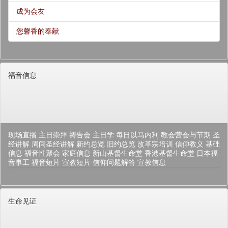
成为会友
您馨香的奉献
福音信息
现场直播
主日崇拜
祷告会
主日学
每日以马内利
教会营会与节期
圣
经讲解
周间圣经讲解
新约总览
旧约总览
改革宗培训
信仰教义
基础
信息
福音性聚会
家庭信息
新山基督生命堂
香港基督生命堂
日本福
音事工
福音短片
宣教短片
信仰问题解答
宣教信息
生命见证