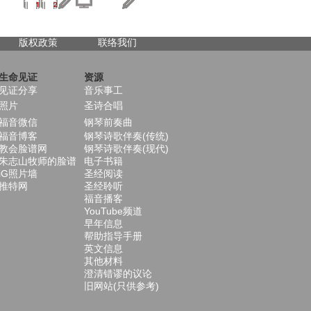
版权政策
联络我们
生命见证
资源
见证分享
音乐事工
照片
圣诗合唱
福音微信
钢琴前奏曲
福音博客
钢琴诗歌伴奏(传统)
教会脸谱网
钢琴诗歌伴奏(现代)
朱志山牧师的脸谱
电子书籍
iG照片墙
圣经阅读
推特网
圣经聆听
福音播客
YouTube频道
早年信息
帮助指导手册
英文信息
其他材料
澄清错谬的议论
旧网站(只供参考)