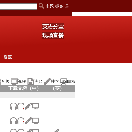
主题 标签 课
英语分堂
现场直播
资源
音频
视频
讲义
抄本
白板
下载文档（中）
（英）