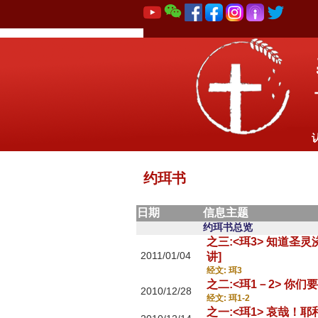
约珥书
日期
信息主题
约珥书总览
之三:<珥3> 知道圣
2011/01/04
讲]
经文: 珥3
之二:<珥1－2> 
2010/12/28
经文: 珥1-2
之一:<珥1> 哀哉！