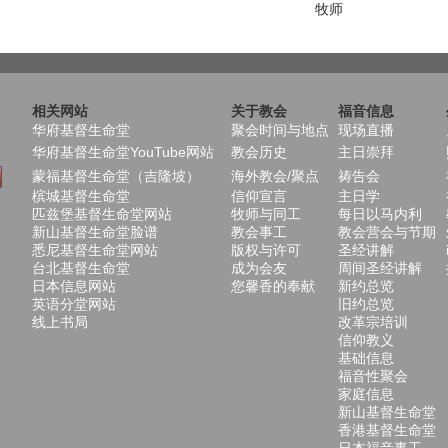
牧师
相关网站
关于教会
福音信息
华府基督生命堂
聚会时间与地点
现场直播
华府基督生命堂YouTube网站
教会历史
主日崇拜
蒙福基督生命堂（吉隆坡）
海外教会/聚点
祷告会
槟城基督生命堂
信仰宣言
主日学
匹兹堡基督生命堂网站
牧师与同工
每日以马内利
新山基督生命堂脸谱
教会事工
教会营会与节期
悉尼基督生命堂网站
版权与许可
圣经讲解
台北基督生命堂
成为会友
周间圣经讲解
日本信息网站
您馨香的奉献
新约总览
英语分堂网站
旧约总览
线上书局
改革宗培训
信仰教义
基础信息
福音性聚会
家庭信息
新山基督生命堂
香港基督生命堂