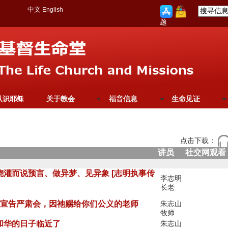
中文
English
题
认识耶稣
关于教会
福音信息
生命见证
点击下载：
讲员
社交网观看
灵浇灌而说预言、做异梦、见异象 [志明执事传
李志明
长老
你们要宣告严肃会，因祂赐给你们公义的老师
朱志山
牧师
耶和华的日子临近了
朱志山