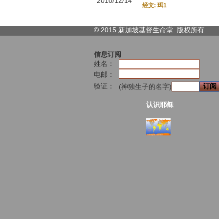
2010/12/14
经文: 珥1
© 2015 新加坡基督生命堂. 版权
所有
信息订阅
姓名：
电邮：
验证：
(神独生子的名字)
认识耶稣