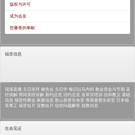
版权与许可
成为会友
您馨香的奉献
福音信息
现场直播
主日崇拜
祷告会
主日学
每日以马内利
教会营会与节期
圣
经讲解
周间圣经讲解
新约总览
旧约总览
改革宗培训
信仰教义
基础
信息
福音性聚会
家庭信息
新山基督生命堂
香港基督生命堂
日本福
音事工
福音短片
宣教短片
信仰问题解答
宣教信息
生命见证