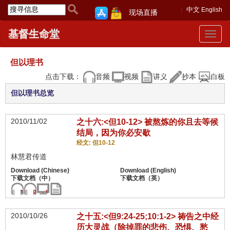
中文
English
现场直播
基督生命堂
Toggle
navigat
但以理书
点击下载：
音频
视频
讲义
抄本
白板
但以理书总览
2010/11/02
之十六:<但10-12> 被熬炼的你且去等候
结局，因为你必安歇
经文: 但10-12
林慧君传道
2010/10/26
之十五:<但9:24-25;10:1-2> 祷告之中经
历大灵战（除掉罪的悲伤、恐惧、愁