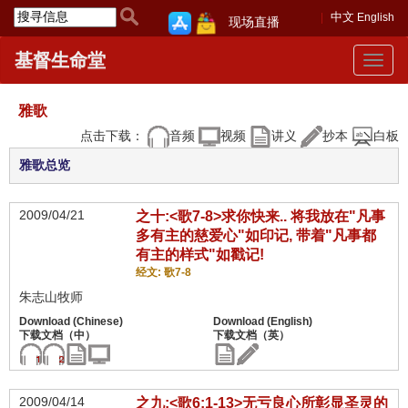
中文
English
现场直播
基督生命堂
Toggle
navigat
雅歌
点击下载：
音频
视频
讲义
抄本
白板
雅歌总览
2009/04/21
之十:<歌7-8>求你快来.. 将我放在"凡事
多有主的慈爱心"如印记, 带着"凡事都
有主的样式"如戳记!
经文: 歌7-8
朱志山牧师
2009/04/14
之九:<歌6:1-13>无亏良心所彰显圣灵的