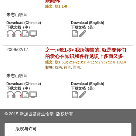
跟随袮
经文: 歌1:1-8
朱志山牧师
2009/02/17
之一:<歌1-8> 我所祷告的, 就是要你们
的爱心在知识和各样见识上多而又多
经文: 歌1:5,8; 2:1-2; 3:1; 4:1; 5:2,9; 7:1; 8:10,14
标签:
权柄,
祷告,
医治,
朱志山牧师
© 2015 新加坡基督生命堂. 版权
所有
版权与许可