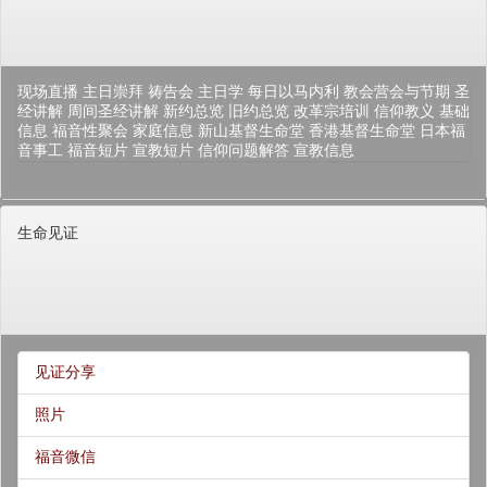
现场直播
主日崇拜
祷告会
主日学
每日以马内利
教会营会与节期
圣
经讲解
周间圣经讲解
新约总览
旧约总览
改革宗培训
信仰教义
基础
信息
福音性聚会
家庭信息
新山基督生命堂
香港基督生命堂
日本福
音事工
福音短片
宣教短片
信仰问题解答
宣教信息
生命见证
见证分享
照片
福音微信