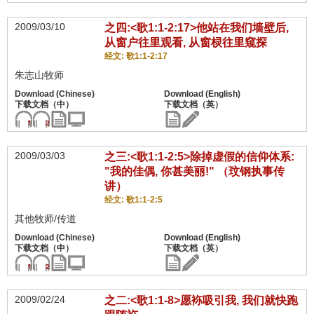
2009/03/10
之四:<歌1:1-2:17>他站在我们墙壁后,
从窗户往里观看, 从窗棂往里窥探
经文: 歌1:1-2:17
朱志山牧师
2009/03/03
之三:<歌1:1-2:5>除掉虚假的信仰体系:
"我的佳偶, 你甚美丽!" （玟钢执事传
讲）
经文: 歌1:1-2:5
其他牧师/传道
2009/02/24
之二:<歌1:1-8>愿袮吸引我, 我们就快跑