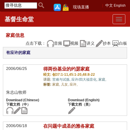
中文
English
现场直播
基督生命堂
Toggle
navigat
家庭信息
点击下载：
音频
视频
讲义
抄本
白板
有应许的家庭
2006/06/25
得两份基业的约瑟家庭
经文: 创37:1-11,45:1-20,48:8-22
课题:
苦难与试炼,
应许/四大福音化,
家庭,
标签:
家庭,
儿女,
应许,
朱志山牧师
2006/06/18
在问题中成圣的雅各家庭