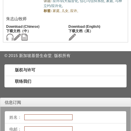
课题:
应许/四大福音化,
信心与信仰系统,
家庭,
与神
立约/应许化,
标签:
家庭,
儿女,
应许,
朱志山牧师
© 2015 新加坡基督生命堂. 版权
所有
版权与许可
联络我们
信息订阅
姓名：
电邮：