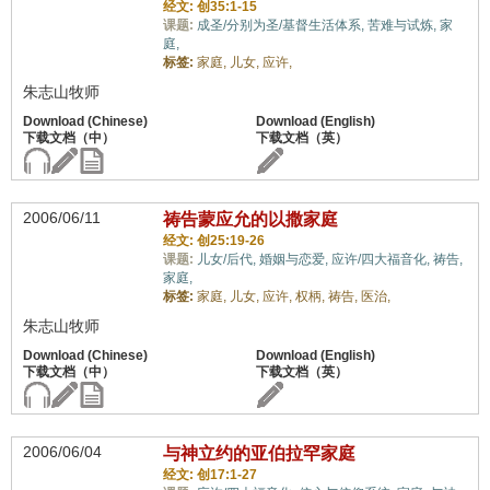
经文: 创35:1-15
课题:
成圣/分别为圣/基督生活体系,
苦难与试炼,
家
庭,
标签:
家庭,
儿女,
应许,
朱志山牧师
2006/06/11
祷告蒙应允的以撒家庭
经文: 创25:19-26
课题:
儿女/后代,
婚姻与恋爱,
应许/四大福音化,
祷告,
家庭,
标签:
家庭,
儿女,
应许,
权柄,
祷告,
医治,
朱志山牧师
2006/06/04
与神立约的亚伯拉罕家庭
经文: 创17:1-27