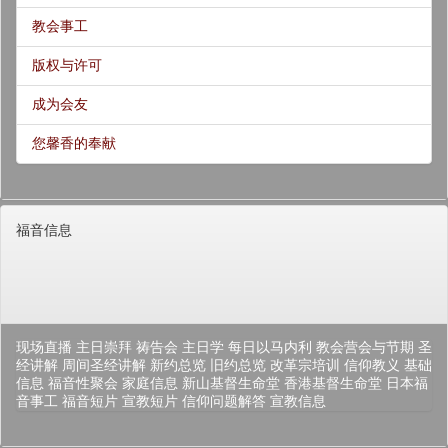
教会事工
版权与许可
成为会友
您馨香的奉献
福音信息
现场直播
主日崇拜
祷告会
主日学
每日以马内利
教会营会与节期
圣
经讲解
周间圣经讲解
新约总览
旧约总览
改革宗培训
信仰教义
基础
信息
福音性聚会
家庭信息
新山基督生命堂
香港基督生命堂
日本福
音事工
福音短片
宣教短片
信仰问题解答
宣教信息