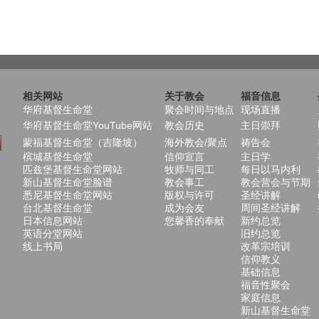
相关网站
关于教会
福音信息
华府基督生命堂
聚会时间与地点
现场直播
华府基督生命堂YouTube网站
教会历史
主日崇拜
蒙福基督生命堂（吉隆坡）
海外教会/聚点
祷告会
槟城基督生命堂
信仰宣言
主日学
匹兹堡基督生命堂网站
牧师与同工
每日以马内利
新山基督生命堂脸谱
教会事工
教会营会与节期
悉尼基督生命堂网站
版权与许可
圣经讲解
台北基督生命堂
成为会友
周间圣经讲解
日本信息网站
您馨香的奉献
新约总览
英语分堂网站
旧约总览
线上书局
改革宗培训
信仰教义
基础信息
福音性聚会
家庭信息
新山基督生命堂