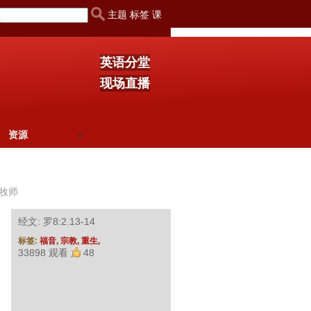
主题 标签 课
英语分堂
现场直播
资源
牧师
经文: 罗8:2.13-14
标签:
福音,
宗教,
重生,
33898 观看
48