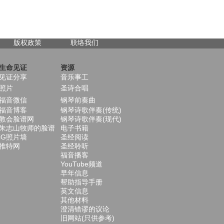
版权政策
联络我们
生命见证
资源
见证分享
音乐事工
照片
圣诗合唱
福音微信
钢琴前奏曲
福音博客
钢琴诗歌伴奏(传统)
教会脸谱网
钢琴诗歌伴奏(现代)
朱志山牧师的脸谱
电子书籍
iG照片墙
圣经阅读
推特网
圣经聆听
福音播客
YouTube频道
早年信息
帮助指导手册
英文信息
其他材料
澄清错谬的议论
旧网站(只供参考)