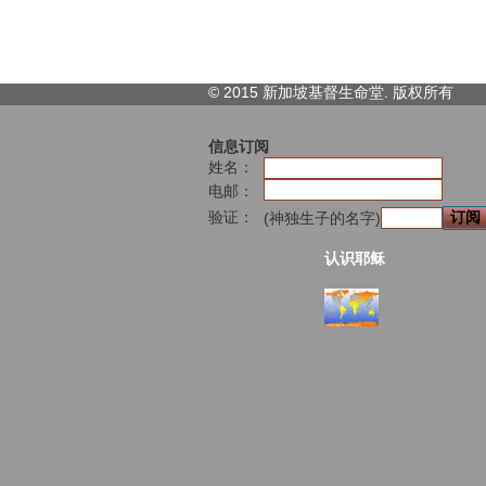
© 2015 新加坡基督生命堂. 版权
所有
信息订阅
姓名：
电邮：
验证：
(神独生子的名字)
认识耶稣