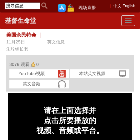
中文
English
现场直播
基督生命堂
Toggle
navigat
美国余民特会
｜
11月25日
英文信息
朱玟钢长老
3076 观看
0
YouTube视频
本站英文视频
英文音频