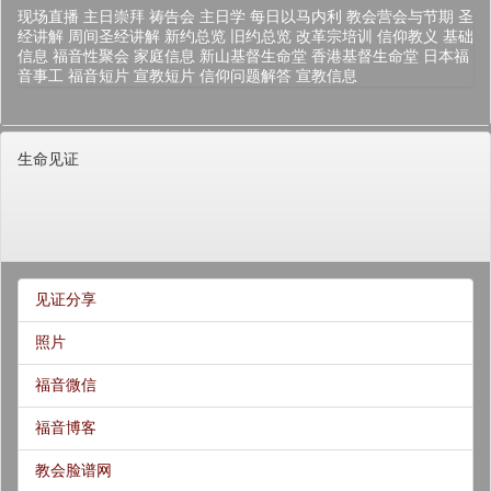
现场直播
主日崇拜
祷告会
主日学
每日以马内利
教会营会与节期
圣
经讲解
周间圣经讲解
新约总览
旧约总览
改革宗培训
信仰教义
基础
信息
福音性聚会
家庭信息
新山基督生命堂
香港基督生命堂
日本福
音事工
福音短片
宣教短片
信仰问题解答
宣教信息
生命见证
见证分享
照片
福音微信
福音博客
教会脸谱网