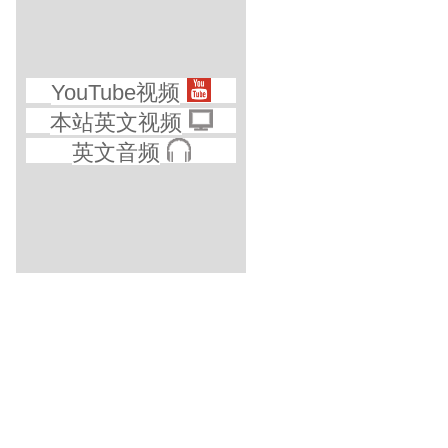
YouTube视频
本站英文视频
英文音频