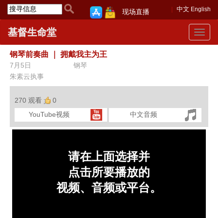
中文
English
现场直播
基督生命堂
Toggle
navigat
钢琴前奏曲
｜
拥戴我主为王
7月5日
钢琴
朱素云执事
270 观看
0
YouTube视频
中文音频