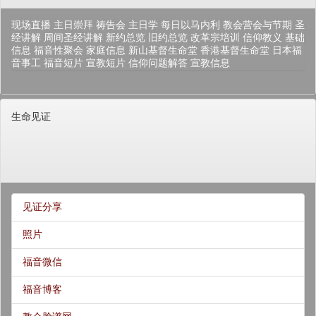
现场直播
主日崇拜
祷告会
主日学
每日以马内利
教会营会与节期
圣
经讲解
周间圣经讲解
新约总览
旧约总览
改革宗培训
信仰教义
基础
信息
福音性聚会
家庭信息
新山基督生命堂
香港基督生命堂
日本福
音事工
福音短片
宣教短片
信仰问题解答
宣教信息
生命见证
见证分享
照片
福音微信
福音博客