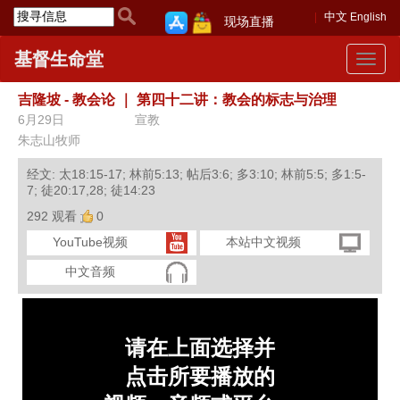
中文
English
现场直播
基督生命堂
Toggle
navigat
吉隆坡 - 教会论
｜
第四十二讲：教会的标志与治理
6月29日
宣教
朱志山牧师
经文: 太18:15-17; 林前5:13; 帖后3:6; 多3:10; 林前5:5; 多1:5-
7; 徒20:17,28; 徒14:23
292 观看
0
YouTube视频
本站中文视频
中文音频