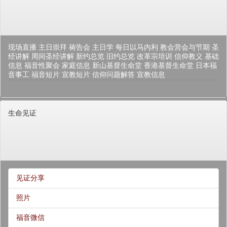
现场直播
主日崇拜
祷告会
主日学
每日以马内利
教会营会与节期
圣
经讲解
周间圣经讲解
新约总览
旧约总览
改革宗培训
信仰教义
基础
信息
福音性聚会
家庭信息
新山基督生命堂
香港基督生命堂
日本福
音事工
福音短片
宣教短片
信仰问题解答
宣教信息
生命见证
见证分享
照片
福音微信