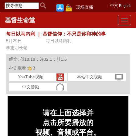
中文
English
现场直播
基督生命堂
Toggle
navigat
每日以马内利
｜
基督信仰：不只是你和神的事
5月29日
每日以马内利
李志明长老
经文: 创18:18；诗32:1；腓1:6
442 观看
3
YouTube视频
本站中文视频
中文音频