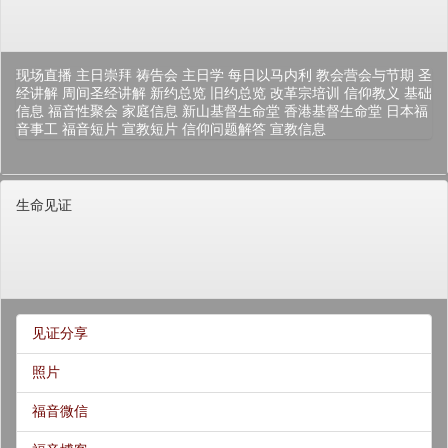
现场直播
主日崇拜
祷告会
主日学
每日以马内利
教会营会与节期
圣
经讲解
周间圣经讲解
新约总览
旧约总览
改革宗培训
信仰教义
基础
信息
福音性聚会
家庭信息
新山基督生命堂
香港基督生命堂
日本福
音事工
福音短片
宣教短片
信仰问题解答
宣教信息
生命见证
见证分享
照片
福音微信