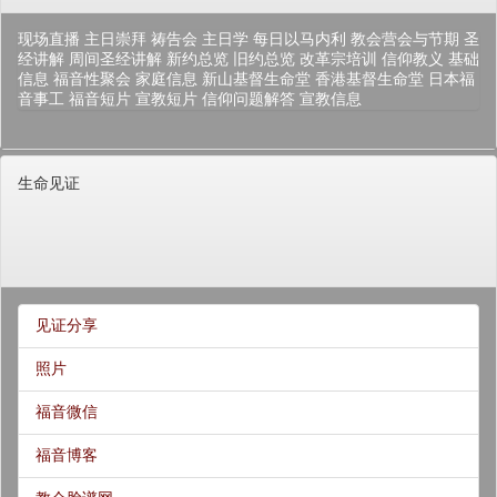
现场直播
主日崇拜
祷告会
主日学
每日以马内利
教会营会与节期
圣
经讲解
周间圣经讲解
新约总览
旧约总览
改革宗培训
信仰教义
基础
信息
福音性聚会
家庭信息
新山基督生命堂
香港基督生命堂
日本福
音事工
福音短片
宣教短片
信仰问题解答
宣教信息
生命见证
见证分享
照片
福音微信
福音博客