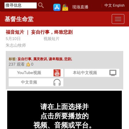
中文
English
现场直播
基督生命堂
Toggle
navigat
福音短片
｜
妄自行事，终致悲剧
5月10日
视频短片
朱志山牧师
标签:
妄自行事,
属灵教训,
谦卑顺服,
悲剧,
237 观看
0
YouTube视频
本站中文视频
中文音频