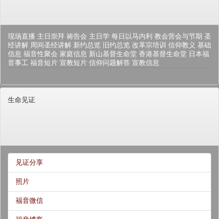
现场直播
主日崇拜
祷告会
主日学
每日以马内利
教会营会与节期
圣
经讲解
周间圣经讲解
新约总览
旧约总览
改革宗培训
信仰教义
基础
信息
福音性聚会
家庭信息
新山基督生命堂
香港基督生命堂
日本福
音事工
福音短片
宣教短片
信仰问题解答
宣教信息
生命见证
见证分享
照片
福音微信