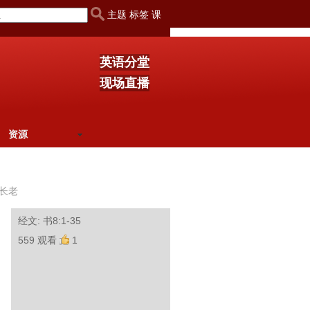
主题 标签 课
英语分堂
现场直播
资源
长老
经文: 书8:1-35
559 观看
1