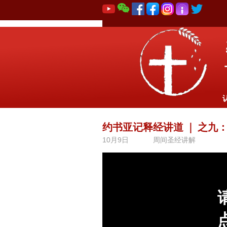
约书亚记释经讲道
｜
之九：
10月9日
周间圣经讲解