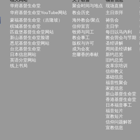
华府基督生命堂
聚会时间与地点
现场直播
华府基督生命堂YouTube网站
教会历史
主日崇拜
蒙福基督生命堂（吉隆坡）
海外教会/聚点
祷告会
槟城基督生命堂
信仰宣言
主日学
匹兹堡基督生命堂网站
牧师与同工
每日以马内利
新山基督生命堂脸谱
教会事工
教会营会与节期
悉尼基督生命堂网站
版权与许可
圣经讲解
台北基督生命堂
成为会友
周间圣经讲解
日本信息网站
您馨香的奉献
新约总览
英语分堂网站
旧约总览
线上书局
改革宗培训
信仰教义
基础信息
福音性聚会
家庭信息
新山基督生命堂
香港基督生命堂
日本福音事工
福音短片
宣教短片
信仰问题解答
宣教信息