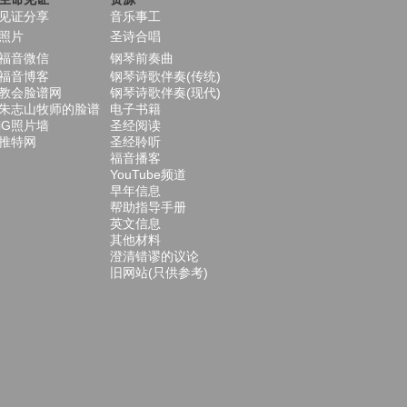
见证分享
音乐事工
照片
圣诗合唱
福音微信
钢琴前奏曲
福音博客
钢琴诗歌伴奏(传统)
教会脸谱网
钢琴诗歌伴奏(现代)
朱志山牧师的脸谱
电子书籍
iG照片墙
圣经阅读
推特网
圣经聆听
福音播客
YouTube频道
早年信息
帮助指导手册
英文信息
其他材料
澄清错谬的议论
旧网站(只供参考)