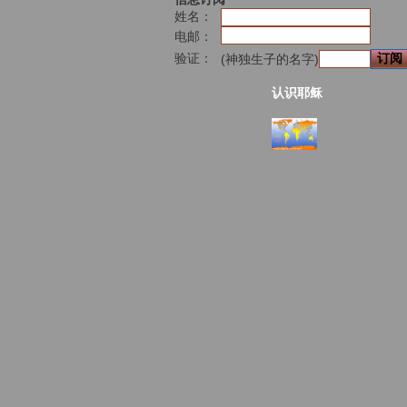
姓名：
电邮：
验证：
(神独生子的名字)
认识耶稣