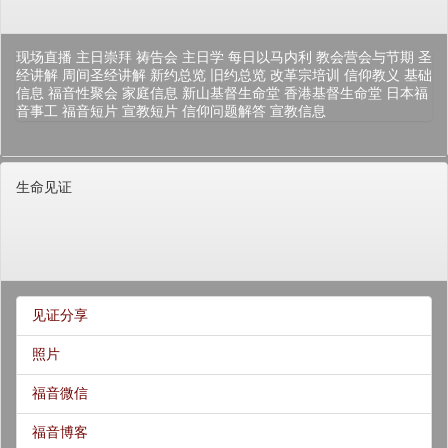
现场直播
主日崇拜
祷告会
主日学
每日以马内利
教会营会与节期
圣
经讲解
周间圣经讲解
新约总览
旧约总览
改革宗培训
信仰教义
基础
信息
福音性聚会
家庭信息
新山基督生命堂
香港基督生命堂
日本福
音事工
福音短片
宣教短片
信仰问题解答
宣教信息
生命见证
见证分享
照片
福音微信
福音博客