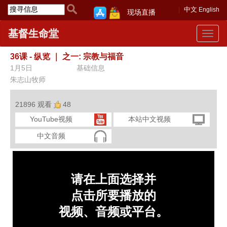
中文
English
现场直播
基督生命堂
Toggle
navigat
36课 - 纵览
｜
之一: 宗教与福音
1月5日
基础信息
朱志山牧师
21896 观看
48
YouTube视频
本站中文视频
中文音频