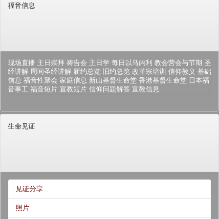
福音信息
现场直播
主日崇拜
祷告会
主日学
每日以马内利
教会营会与节期
圣
经讲解
周间圣经讲解
新约总览
旧约总览
改革宗培训
信仰教义
基础
信息
福音性聚会
家庭信息
新山基督生命堂
香港基督生命堂
日本福
音事工
福音短片
宣教短片
信仰问题解答
宣教信息
生命见证
见证分享
照片