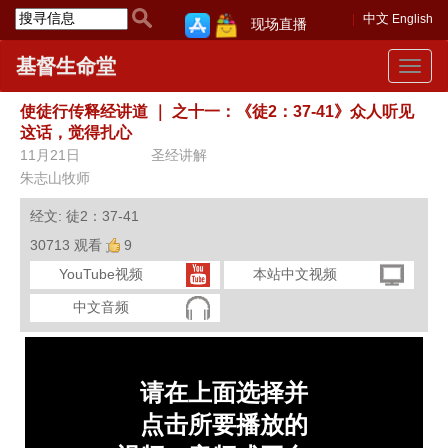
中文
English
现场直播
基督生命堂
Toggle
navigat
使徒行传释经讲道
｜
之十一：《徒2：37-41》众人听见
这话，觉得扎心
11月21日
圣经讲解
朱志山牧师
经文: 徒2：37-41
30713 观看
9
YouTube视频
本站中文视频
中文音频